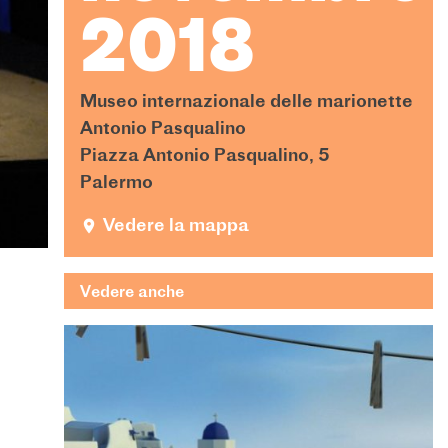
2018
Museo internazionale delle marionette
Antonio Pasqualino
Piazza Antonio Pasqualino, 5
Palermo
Vedere la mappa
Vedere anche