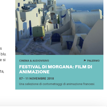
es
 blu.
e si
CINEMA & AUDIOVISIVO
PALERMO
FE­STI­VAL DI MOR­GA­NA: FILM DI
ta,
ANI­MA­ZIO­NE
07 - 11 NOVEMBRE 2018
Una selezione di cortometraggi di animazione francesi.