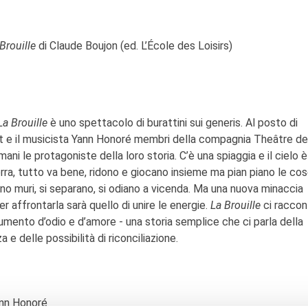
Brouille
di Claude Boujon (ed. L’École des Loisirs)
La Brouille
è uno spettacolo di burattini sui generis. Al posto di
t e il musicista Yann Honoré membri della compagnia Theâtre d
i le protagoniste della loro storia. C’è una spiaggia e il cielo è
rra, tutto va bene, ridono e giocano insieme ma pian piano le cos
ono muri, si separano, si odiano a vicenda. Ma una nuova minaccia
r affrontarla sarà quello di unire le energie.
La Brouille
ci raccon
rumento d’odio e d’amore - una storia semplice che ci parla della
a e delle possibilità di riconciliazione.
nn Honoré