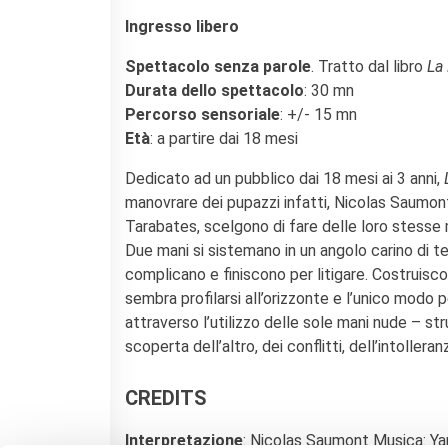
KULTUR ENSEMBLE
Ingresso libero
PALERMO
Atelier Panormos - La
Spettacolo senza parole
. Tratto dal libro
La 
Bottega
Durata dello spettacolo
: 30 mn
Bandi
Percorso sensoriale
: +/- 15 mn
Residenze 2026
Età
: a partire dai 18 mesi
Residenze passate
Cantieri Culturali alla Zisa
Dedicato ad un pubblico dai 18 mesi ai 3 anni,
manovrare dei pupazzi infatti, Nicolas Saumon
CERCA
Tarabates, scelgono di fare delle loro stesse man
Due mani si sistemano in un angolo carino di te
complicano e finiscono per litigare. Costruisc
sembra profilarsi all’orizzonte e l’unico modo pe
attraverso l’utilizzo delle sole mani nude – st
scoperta dell’altro, dei conflitti, dell’intolleranz
CREDITS
Interpretazione
: Nicolas Saumont Musica: Ya