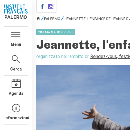
PALERMO
PALERMO
PALERMO
JEANNETTE, L'ENFANCE DE JEANNE D'
TU SEI QUI
INSTITUT FRANÇAIS
CINEMA & AUDIOVISIVO
PALERMO
L'équipe
Jeannette, l'en
Menu
Informazioni utili
organizzato nell'ambito di:
Rendez-vous, festi
AGENDA
CORSI
Cerca
Francese generale
Conversazione
Corsi su misura
Agenda
Rendez-vous avec le
français
Corsi di preparazione DELF-
DALF
Informazioni
Corsi per scuole