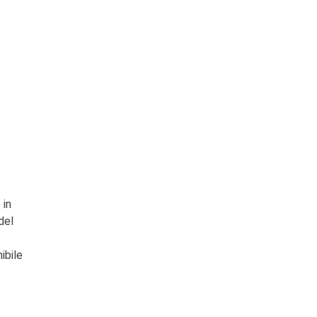
 in
del
ibile