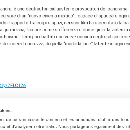
andre, è uno degli autori più austeri e provocatori del panorama
ecursore di un “nuovo cinema mistico”, capace di spaccare ogni g
do il rapporto tra corpi e spazi, nei suoi film ha raccontato la ba
ita quotidiana, l’amore come sofferenza e come gioia, la violenza 
misticismo. Temi poi ribaltati con verve comica negli esiti più rece
a di sincera tenerezza, di quella “morbida luce” latente in ogni e
it.ly/2FLC12e
okies.
t de personnaliser le contenu et les annonces, d'offrir des fonct
ux et d'analyser notre trafic. Nous partageons également des in