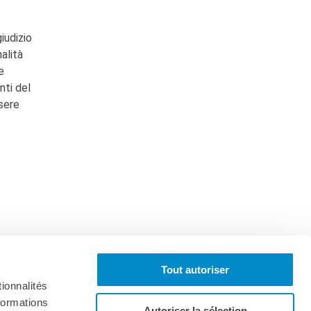
iudizio
nalità
e
nti del
ssere
Tout autoriser
ionnalités
formations
Autoriser la sélection