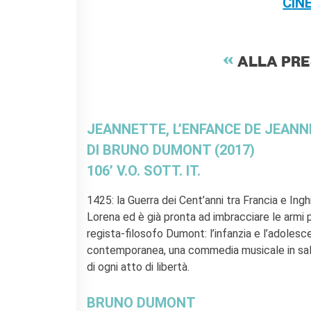
C
IN
KULTUR ENSEMBLE
PALERMO
Atelier Panormos - La
Bottega
ALLA PRE
Bandi
Residenze 2026
Residenze passate
Cantieri Culturali alla Zisa
JEANNETTE, L’ENFANCE DE JEANN
CERCA
DI BRUNO DUMONT (2017)
106’ V.O. SOTT. IT.
1425: la Guerra dei Cent’anni tra Francia e Inghi
Lorena ed è già pronta ad imbracciare le armi pe
regista-filosofo Dumont: l’infanzia e l’adolesc
contemporanea, una commedia musicale in salsa
di ogni atto di libertà.
BRUNO DUMONT