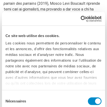
parrain des parrains
(2019), Mosco Levi Boucault riprende
temi cari ai giornalisti, ma provando a dar voce a chi ha
concepito e compiuto certi atti. I pentiti con i volti coperti
raccontano dall’interno Cosa Nostra e la comparsa di Totò
Riina al suo processo spazza via l’immaginario spaventoso e
affascinante attorno al padrino e ai padrini.
Ce site web utilise des cookies.
Les cookies nous permettent de personnaliser le contenu
et les annonces, d'offrir des fonctionnalités relatives aux
médias sociaux et d'analyser notre trafic. Nous
partageons également des informations sur l'utilisation de
Voir aussi
notre site avec nos partenaires de médias sociaux, de
publicité et d'analyse, qui peuvent combiner celles-ci
avec d'autres informations que vous leur avez fournies
ou qu'ils ont collectées lors de votre utilisation de leurs
services.
Sélection
Nécessaires
du