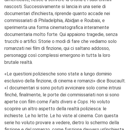
Bottega
nascosti. Successivamente si lancia in una serie di
Appels à candidatures
documentari d’inchiesta, riprende quanto accade nei
Résidences 2026
commissariati di Philadelphia, Abidjan e Roubaix, e
Résidences passées
sperimenta una forma cinematografica interamente
Chantiers culturels à la
documentaria molto forte. Qui appaiono tragedie, senza
Zisa
trucchi o artifici. Storie o modi di fare che vediamo solo
RECHERCHER
romanzati nei film di finzione, qui ci saltano addosso,
personaggi così complessi emergono in tutta la loro
brutale realtà.
«Le questioni poliziesche sono state a lungo dominio
esclusivo della finzione, di cinema e romanzi» dice Boucault.
«I documentari si sono potuti avvicinare solo come intrusi
finché, finalmente, le porte dei commissariati non si sono
aperte con film come
Faits divers
e
Cops
. Ho voluto
scoprire un altro aspetto della realtà poliziesca: le
inchieste. Le ho lette. Le ho viste al cinema. Con questa
serie ho voluto provare a vedere, dietro lo schermo della
finzione e del romanzo, come funziona davvero un’inchiesta,