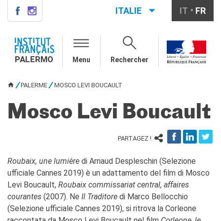
ITALIE
IT
FR
PALERMO
QUI SOMMES-NOUS ?
PALERMO
Menu
Rechercher
Notre équipe
Informations utiles
PALERME
MOSCO LEVI BOUCAULT
VOUS ÊTES ICI
COURS DE FRANÇAIS
Cours de français général
Mosco Levi Boucault
Cours intensifs
Cours à la carte
PARTAGEZ !
Atelier
Cours de préparation DELF-
Roubaix, une lumière
di Arnaud Despleschin (Selezione
DALF
ufficiale Cannes 2019) è un adattamento del film di Mosco
Cours pour écoles
Levi Boucault,
Roubaix commissariat central, affaires
DIPLÔMES ET TESTS
courantes
(2007). Ne
Il Traditore
di Marco Bellocchio
DELF-DALF
(Selezione ufficiale Cannes 2019), si ritrova la Corleone
Autres tests
raccontata da Mosco Levi Boucault nel film
Corleone, le