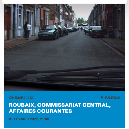
CINÉMARDI #13
PALERMO
ROU­BAIX, COM­MIS­SA­RIAT CEN­TRAL,
AF­FAIRES COU­RANTES
01 FÉVRIER 2022, 21:00