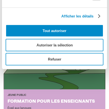
JEUNE PUBLIC
Afficher les détails
KA­MI­SHI­BAI
Découvrez le kamishibaï, le célèbre « théâtre d’images » japonais,
un outil pédagogique innovant qui combine illustrations et récit
Tout autoriser
oral.
Autoriser la sélection
Refuser
JEUNE PUBLIC
FOR­MA­TION POUR LES EN­SEI­GNANTS
Éveil aux langues