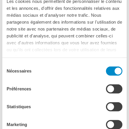
Les cookies nous permettent de personnaliser le contenu
et les annonces, d'offrir des fonctionnalités relatives aux
médias sociaux et d'analyser notre trafic. Nous
partageons également des informations sur l'utilisation de
notre site avec nos partenaires de médias sociaux, de
JEUNE PUBLIC
publicité et d'analyse, qui peuvent combiner celles-ci
PRI­MAIRE EN FRAN­ÇAIS 2025/2026 :
avec d'autres informations que vous leur avez fournies
UNE AVEN­TURE COL­LEC­TIVE AU­TOUR
ou qu'ils ont collectées lors de votre utilisation de leurs
DU FRAN­ÇAIS
services.
Le projet Primaire EN Français 2025/2026 s’est achevé dans une
ambiance enthousiaste lors de l’événement final organisé à
Sélection
l’IPSSEOA Pietro Piazza de Palerme.
Nécessaires
du
consentement
Préférences
Statistiques
Marketing