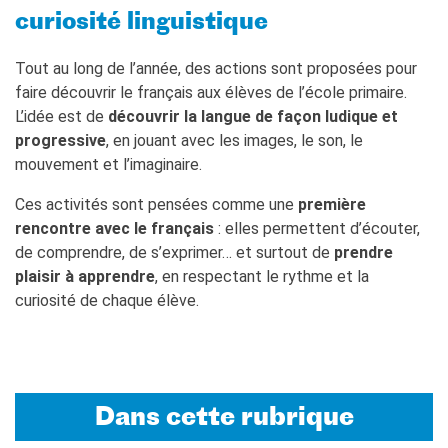
curiosité linguistique
MÉDIATHÈQUE
Culturethèque
Tout au long de l’année, des actions sont proposées pour
faire découvrir le français aux élèves de l’école primaire.
PARCOURS EN FRANÇAIS
L’idée est de
découvrir la langue de façon ludique et
Activités pour la classe
progressive
, en jouant avec les images, le son, le
Atelier
mouvement et l’imaginaire.
Certifications
Formations pour les
Ces activités sont pensées comme une
première
profs
rencontre avec le français
: elles permettent d’écouter,
Mobilité
de comprendre, de s’exprimer… et surtout de
prendre
UNIVERSITÉ
plaisir à apprendre
, en respectant le rythme et la
Coopération universitaire
curiosité de chaque élève.
Étudier en France
Soggiorni linguistici in
Francia
KULTUR ENSEMBLE
Dans cette rubrique
PALERME
Atelier Panormos - La