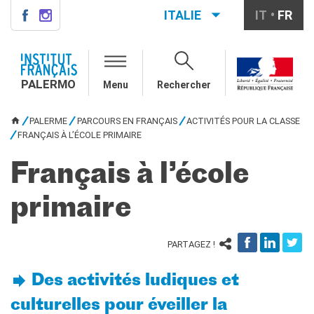
ITALIE
IT
FR
PALERMO
QUI SOMMES-NOUS ?
PALERMO
Menu
Rechercher
Notre équipe
Informations utiles
PALERME
PARCOURS EN FRANÇAIS
ACTIVITÉS POUR LA CLASSE
VOUS ÊTES ICI
COURS DE FRANÇAIS
FRANÇAIS À L’ÉCOLE PRIMAIRE
Cours de français général
Cours intensifs
Français à l’école
Cours à la carte
primaire
Atelier
Cours de préparation DELF-
DALF
PARTAGEZ !
Cours pour écoles
DIPLÔMES ET TESTS
Des activités ludiques et
DELF-DALF
culturelles pour éveiller la
Autres tests