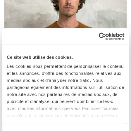
MÉDIATHÈQUE
Culturethèque
PARCOURS EN FRANÇAIS
Activités pour la classe
Atelier
Victor Missud est en résidence à l’Atelier Panormos de
Certifications
mai à juillet 2023
Formations pour les
Ce site web utilise des cookies.
profs
Victor Missud
est un cinéaste originaire de Toulouse
Les cookies nous permettent de personnaliser le contenu
Mobilité
vivant entre la France et Palerme. Son travail s’intéresse
et les annonces, d'offrir des fonctionnalités relatives aux
de manière poétique à des personnes marginalisées d’un
UNIVERSITÉ
médias sociaux et d'analyser notre trafic. Nous
territoire et de la société, qui deviennent acteurs et
Coopération universitaire
partageons également des informations sur l'utilisation de
actrices non-professionnel.l.e.s de ses films. En proposant
Étudier en France
notre site avec nos partenaires de médias sociaux, de
à ses personnages de jouer leur réalité le temps d’une
Soggiorni linguistici in
publicité et d'analyse, qui peuvent combiner celles-ci
Francia
fiction, l’artiste y voit une façon de leur permettre
avec d'autres informations que vous leur avez fournies
d’exprimer leur vérité avec plus de force que s’ils étaient
ou qu'ils ont collectées lors de votre utilisation de leurs
KULTUR ENSEMBLE
restés ancrés au réel.
PALERME
services.
Atelier Panormos - La