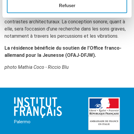
protagoniste du film. Dans cette ville où les palais
Refuser
baroques sont enserrés par des barres d’immeubles
d’après-guerre, le cinéaste explore à l’image ces
contrastes architecturaux. La conception sonore, quant à
elle, sera l’occasion d’une recherche dans les sons graves,
notamment à travers les percussions et les vibrations.
La résidence bénéficie du soutien de l’Office franco-
allemand pour la Jeunesse (OFAJ-DFJW).
photo Mathia Coco - Riccio Blu
Palermo