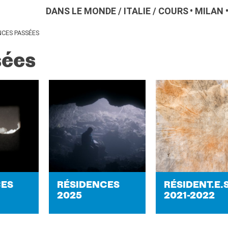
DANS LE MONDE
/
ITALIE
/
COURS
MILAN
NCES PASSÉES
sées
CES
RÉ­SI­DENCES
RÉ­SIDENT.E.
2025
2021-​2022