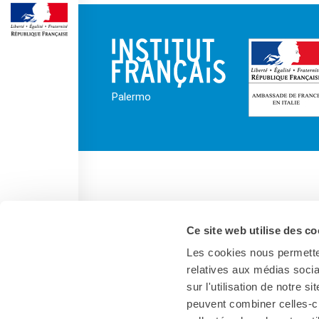
MÉDIATHÈQUE
Culturethèque
PARCOURS EN FRANÇAIS
Activités pour la classe
Atelier
Palermo
Certifications
Formations pour les
profs
Mobilité
UNIVERSITÉ
Coopération universitaire
Étudier en France
Ce site web utilise des co
Soggiorni linguistici in
Les cookies nous permetten
Francia
relatives aux médias socia
KULTUR ENSEMBLE
sur l'utilisation de notre 
PALERME
peuvent combiner celles-ci
Atelier Panormos - La