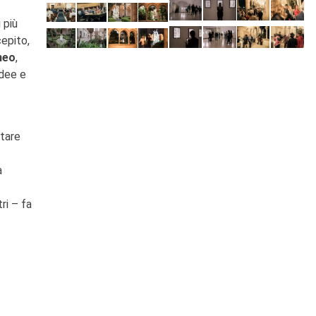
 più
epito,
neo
,
idee e
ntare
a
ri – fa