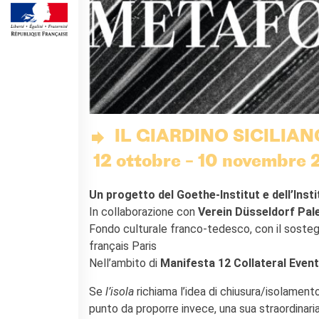
MÉDIATHÈQUE
Culturethèque
PARCOURS EN FRANÇAIS
Activités pour la classe
Atelier
Certifications
Formations pour les
IL GIARDINO SICILI
profs
12 ottobre – 10 novembre 
Mobilité
UNIVERSITÉ
Un progetto del Goethe-Institut e dell’Inst
Coopération universitaire
In collaborazione con
Verein Düsseldorf Pal
Étudier en France
Fondo culturale franco-tedesco, con il sostegno
Soggiorni linguistici in
français Paris
Francia
Nell’ambito di
Manifesta 12 Collateral Even
KULTUR ENSEMBLE
Se
l’isola
richiama l’idea di chiusura/isolamento
PALERME
punto da proporre invece, una sua straordinari
Atelier Panormos - La