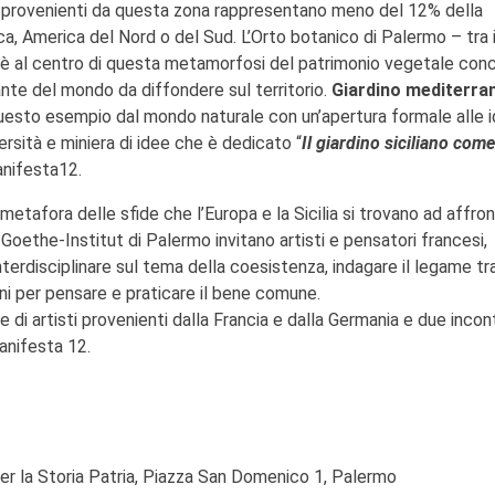
e provenienti da questa zona rappresentano meno del 12% della
ica, America del Nord o del Sud. L’Orto botanico di Palermo – tra i
- è al centro di questa metamorfosi del patrimonio vegetale conc
ante del mondo da diffondere sul territorio.
Giardino mediterra
uesto esempio dal mondo naturale con un’apertura formale alle 
rsità e miniera di idee che è dedicato “
Il giardino siciliano come
anifesta12.
a metafora delle sfide che l’Europa e la Sicilia si trovano ad affro
 Goethe-Institut di Palermo invitano artisti e pensatori francesi,
interdisciplinare sul tema della coesistenza, indagare il legame tr
oni per pensare e praticare il bene comune.
di artisti provenienti dalla Francia e dalla Germania e due incont
anifesta 12.
per la Storia Patria, Piazza San Domenico 1, Palermo