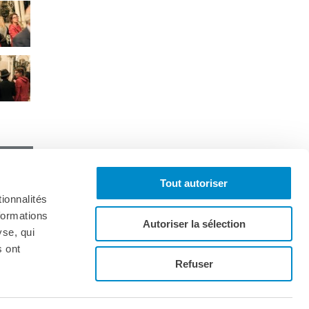
Tout autoriser
ionnalités
formations
Autoriser la sélection
yse, qui
s ont
onnez-vous à la lettre d'informations
Refuser