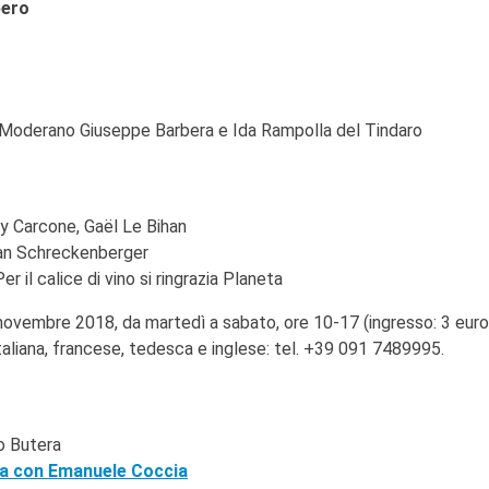
bero
- Moderano Giuseppe Barbera e Ida Rampolla del Tindaro
ony Carcone, Gaël Le Bihan
tian Schreckenberger
 il calice di vino si ringrazia Planeta
 novembre 2018, da martedì a sabato, ore 10-17 (ingresso: 3 euro
 italiana, francese, tedesca e inglese: tel. +39 091 7489995.
zo Butera
ica con Emanuele Coccia