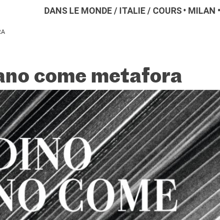
DANS LE MONDE
/
ITALIE
/
COURS
MILAN
RA
liano come metafora