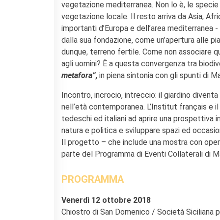
Bottega
vegetazione mediterranea. Non lo è, le speci
Appels à candidatures
vegetazione locale. Il resto arriva da Asia, Afr
Résidences 2026
importanti d’Europa e dell’area mediterranea 
Résidences passées
dalla sua fondazione, come un’apertura alle pi
Chantiers culturels à la
dunque, terreno fertile. Come non associare q
Zisa
agli uomini? È a questa convergenza tra biodive
metafora”
,
in piena sintonia con gli spunti di M
RECHERCHER
Incontro, incrocio, intreccio: il giardino divent
nell’età contemporanea. L’Institut français e il
tedeschi ed italiani ad aprire una prospettiva 
natura e politica e sviluppare spazi ed occasi
Il progetto – che include una mostra con opere 
parte del Programma di Eventi Collaterali di M
PROGRAMMA
Venerdì 12 ottobre 2018
Chiostro di San Domenico / Società Siciliana 