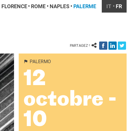
FLORENCE
ROME
NAPLES
PALERME
IT
FR
PARTAGEZ !
PALERMO
12
octobre -
10