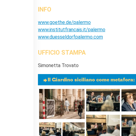
INFO
www.goethe.de/palermo
www.institutfrancais.it/palermo
www.duesseldorfpalermo.com
UFFICIO STAMPA
Simonetta Trovato
Il Giardino siciliano come metafora: