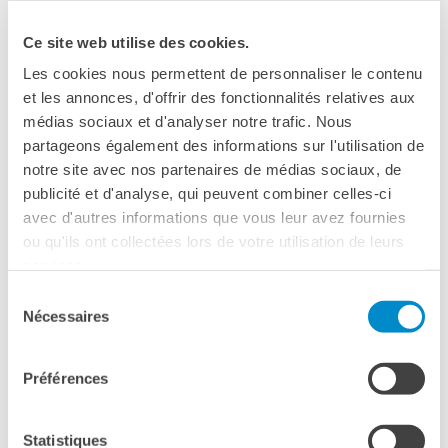
DIPLOMI E TEST
DELF-DALF
Ce site web utilise des cookies.
Altri test
Les cookies nous permettent de personnaliser le contenu
MEDIATECA
et les annonces, d'offrir des fonctionnalités relatives aux
Culturethèque
médias sociaux et d'analyser notre trafic. Nous
partageons également des informations sur l'utilisation de
PERCORSO IN FRANCESE
notre site avec nos partenaires de médias sociaux, de
Attività per la classe
PALERMO
publicité et d'analyse, qui peuvent combiner celles-ci
Certificazioni
avec d'autres informations que vous leur avez fournies
13 dicembre 2022, 10:00
Formazioni per docenti
ou qu'ils ont collectées lors de votre utilisation de leurs
Laboratori
Cinema Vittorio De Seta
services.
Mobilità
Via Paolo Gili, 4
Sélection
Palermo
Nécessaires
UNIVERSITÀ
du
Vedere la mappa
Cooperazione
consentement
universitaria
Préférences
Studiare in Francia
Date de la projection : Mardi 13 décembre 2022,
Soggiorni linguistici in
Francia
à 10h00
Statistiques