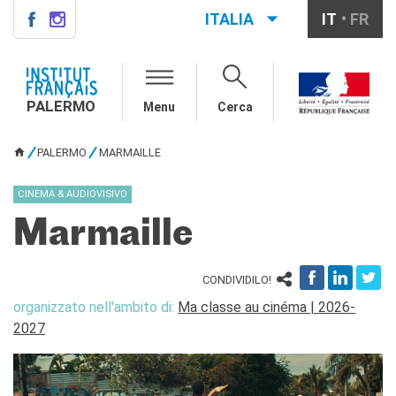
ITALIA
IT
FR
PALERMO
INSTITUT FRANÇAIS
PALERMO
PALERMO
Menu
Cerca
L'équipe
Informazioni utili
PALERMO
MARMAILLE
TU SEI QUI
AGENDA
CINEMA & AUDIOVISIVO
CORSI
Marmaille
Francese generale
Conversazione
Corsi su misura
CONDIVIDILO!
Rendez-vous avec le
organizzato nell'ambito di:
Ma classe au cinéma | 2026-
français
2027
Corsi di preparazione DELF-
DALF
Corsi per scuole