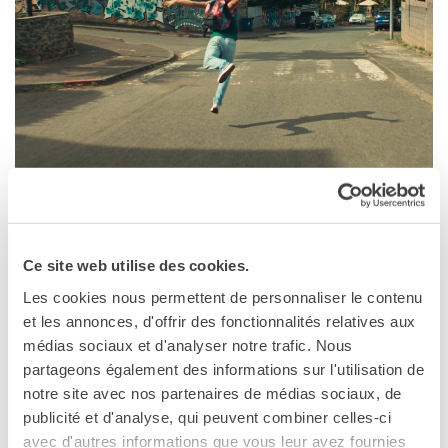
DIPLOMI E TEST
DELF-DALF
Altri test
MEDIATECA
Culturethèque
PERCORSO IN FRANCESE
Attività per la classe
Certificazioni
PALERMO
Formazioni per docenti
18 maggio 2027, 9:30
Laboratori
Ce site web utilise des cookies.
Mobilità
Cinema Vittorio De Seta
Les cookies nous permettent de personnaliser le contenu
Via Paolo Gili, 4
UNIVERSITÀ
et les annonces, d'offrir des fonctionnalités relatives aux
Palermo
Cooperazione
médias sociaux et d'analyser notre trafic. Nous
universitaria
Vedere la mappa
partageons également des informations sur l'utilisation de
Studiare in Francia
notre site avec nos partenaires de médias sociaux, de
Soggiorni linguistici in
publicité et d'analyse, qui peuvent combiner celles-ci
Marmaille
Francia
avec d'autres informations que vous leur avez fournies