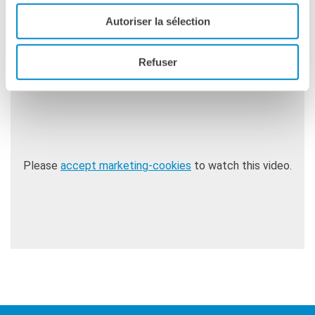
Marmailles
affronta i temi della resilienza, dei legami
familiari, della costruzione di sé e della solidarietà, offrendo
Autoriser la sélection
uno sguardo sulla realtà sociale di La Réunion.
Refuser
foto © Cine Nomine
Please
accept marketing-cookies
to watch this video.