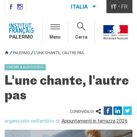
ITALIA
IT
FR
PALERMO
INSTITUT FRANÇAIS
PALERMO
PALERMO
Menu
Cerca
L'équipe
Informazioni utili
PALERMO
L'UNE CHANTE, L'AUTRE PAS
TU SEI QUI
AGENDA
CINEMA & AUDIOVISIVO
CORSI
L'une chante, l'autre
Francese generale
Conversazione
pas
Corsi su misura
Rendez-vous avec le
français
CONDIVIDILO!
Corsi di preparazione DELF-
organizzato nell'ambito di:
Appuntamenti in terrazza 2026
DALF
Corsi per scuole