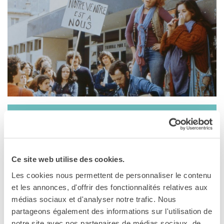
DIPLOMI E TEST
DELF-DALF
Altri test
MEDIATECA
Culturethèque
PERCORSO IN FRANCESE
Attività per la classe
Certificazioni
Formazioni per docenti
PALERMO
Laboratori
23 giugno, 21:00
Mobilità
Institut français Palermo
UNIVERSITÀ
Ce site web utilise des cookies.
Via Paolo Gili, 4
Cooperazione
Palermo
Les cookies nous permettent de personnaliser le contenu
universitaria
Telefono (+39) 091 21 23 89
et les annonces, d'offrir des fonctionnalités relatives aux
Studiare in Francia
médias sociaux et d'analyser notre trafic. Nous
Vedere la mappa
Soggiorni linguistici in
partageons également des informations sur l'utilisation de
Francia
notre site avec nos partenaires de médias sociaux, de