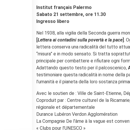
KULTUR ENSEMBLE
Institut français Palermo
PALERMO
Sabato 21 settembre, ore 11.30
Atelier Panormos - La
Bottega
Ingresso libero
Bandi
Nel 1938, alla vigilia della Seconda guerra mon
Residenze 2026
[
Lettera ai contadini sulla povertà e la pace
]
. O
Residenze passate
lettera conserva una radicalità del tutto attual
Cantieri Culturali alla Zisa
“misura” e in modo sensato. Si tratta soprattutt
CERCA
principale per combattere e rifiutare ogni forma
Adattando questo testo per il palcoscenico,
testimoniare questa radicalità in nome della p
l’umanità e il pianeta della loro sostanza primari
Avec le soutien de : Ville de Saint-Etienne, D
Coproduit par : Centre culturel de la Ricamari
régionale et départementale
Durance Lubéron Verdon Agglomération
La Compagnie De l’âme à la vague est conven
« Clubs pour l’UNESCO »