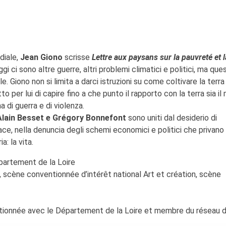
diale,
Jean Giono
scrisse
Lettre aux paysans sur la pauvreté et l
ggi ci sono altre guerre, altri problemi climatici e politici, ma que
e. Giono non si limita a darci istruzioni su come coltivare la terr
o per lui di capire fino a che punto il rapporto con la terra sia i
 di guerra e di violenza.
Alain Besset e Grégory Bonnefont
sono uniti dal desiderio di
ace, nella denuncia degli schemi economici e politici che privano
a: la vita.
épartement de la Loire
e, scène conventionnée d’intérêt national Art et création, scène
tionnée avec le Département de la Loire et membre du réseau 