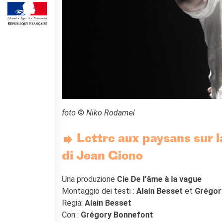
DIPLOMI E TEST
DELF-DALF
Altri test
MEDIATECA
Culturethèque
PERCORSO IN FRANCESE
Attività per la classe
Certificazioni
Formazioni per docenti
foto
©
Niko Rodamel
Laboratori
Mobilità
Lettre aux paysans sur la
UNIVERSITÀ
di Jean Giono
Cooperazione
universitaria
Una produzione
Cie De l’âme à la vague
Studiare in Francia
Montaggio dei testi :
Alain Besset
et
Grégor
Soggiorni linguistici in
Regia:
Alain Besset
Francia
Con :
Grégory Bonnefont