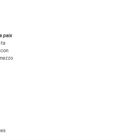
a paix
sta
a con
l mezzo
des