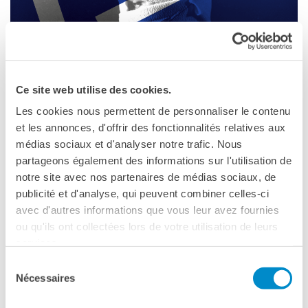
DIPLOMI E TEST
DELF-DALF
Altri test
MEDIATECA
Culturethèque
Ce site web utilise des cookies.
PERCORSO IN FRANCESE
Les cookies nous permettent de personnaliser le contenu
Attività per la classe
et les annonces, d'offrir des fonctionnalités relatives aux
PALERMO
Certificazioni
médias sociaux et d'analyser notre trafic. Nous
25 giugno 2024, 21:00
Formazioni per docenti
partageons également des informations sur l'utilisation de
Laboratori
notre site avec nos partenaires de médias sociaux, de
Institut français Palermo
Mobilità
Via Paolo Gili, 4
publicité et d'analyse, qui peuvent combiner celles-ci
Palermo
avec d'autres informations que vous leur avez fournies
UNIVERSITÀ
Telefono (+39) 091 21 23 89
ou qu'ils ont collectées lors de votre utilisation de leurs
Cooperazione
services.
Vedere la mappa
universitaria
Studiare in Francia
Sélection
Nécessaires
Soggiorni linguistici in
du
Terrazza dell’Institut français Palermo
Francia
consentement
martedì 25 giugno – 21.00 - ingresso libero