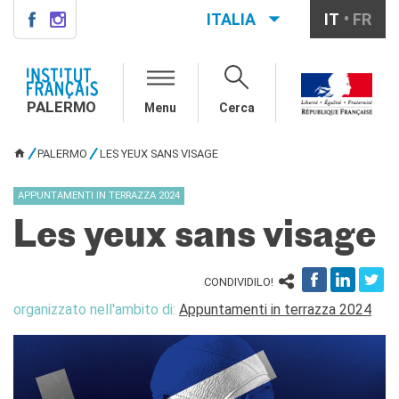
ITALIA
IT
FR
PALERMO
INSTITUT FRANÇAIS
PALERMO
PALERMO
Menu
Cerca
L'équipe
Informazioni utili
PALERMO
LES YEUX SANS VISAGE
TU SEI QUI
AGENDA
APPUNTAMENTI IN TERRAZZA 2024
CORSI
Les yeux sans visage
Francese generale
Conversazione
Corsi su misura
CONDIVIDILO!
Rendez-vous avec le
organizzato nell'ambito di:
Appuntamenti in terrazza 2024
français
Corsi di preparazione DELF-
DALF
Corsi per scuole