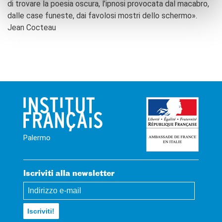
di trovare la poesia oscura, l’ipnosi provocata dal macabro,
dalle case funeste, dai favolosi mostri dello schermo».
Jean Cocteau
Palermo
Iscriviti alla newsletter