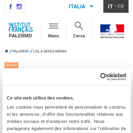
ITALIA
IT
FR
PALERMO
INSTITUT FRANÇAIS
PALERMO
PALERMO
Menu
Cerca
L'équipe
Informazioni utili
PALERMO
LEILA BENCHARNIA
TU SEI QUI
AGENDA
DANZA
CORSI
Leila Bencharnia
Francese generale
Conversazione
Corsi su misura
CONDIVIDILO!
Ce site web utilise des cookies.
Rendez-vous avec le
français
Les cookies nous permettent de personnaliser le contenu
Corsi di preparazione DELF-
et les annonces, d'offrir des fonctionnalités relatives aux
DALF
médias sociaux et d'analyser notre trafic. Nous
Corsi per scuole
partageons également des informations sur l'utilisation de