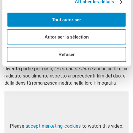
Afficher les détails
Sebbene ci siano sempre fantasia e umorismo, in
particolare tra i personaggi secondari, il tono generale di
Le
roman de Jim
è malinconico. Sullo sfondo di uno scenario
Tout autoriser
naturale vagamente minaccioso, il film esplora con pudore i
sentimenti di attaccamento e poi di sradicamento provati
Autoriser la sélection
da un padre e da un figlio che si considerano tali,
indipendentemente dal loro stato civile. Sottile
meditazione sui legami familiari – quelli che uniscono e
Refuser
quelli che costringono – e delicato ritratto di un uomo che
diventa padre per caso,
Le roman de Jim
è anche un film più
radicato socialmente rispetto ai precedenti film del duo, e
dalla densità romanzesca inedita nella loro filmografia.
Please
accept marketing-cookies
to watch this video.