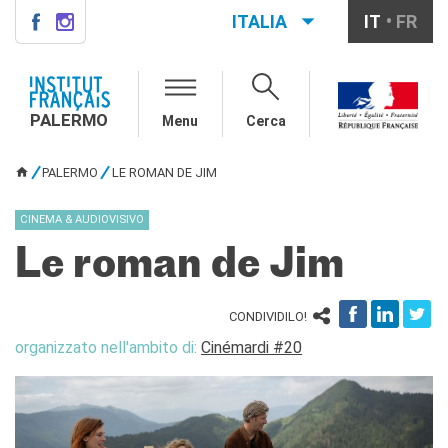
ITALIA
IT
FR
PALERMO
INSTITUT FRANÇAIS
PALERMO
PALERMO
Menu
Cerca
L'équipe
Informazioni utili
PALERMO
LE ROMAN DE JIM
TU SEI QUI
AGENDA
CINEMA & AUDIOVISIVO
CORSI
Le roman de Jim
Francese generale
Conversazione
Corsi su misura
CONDIVIDILO!
Rendez-vous avec le
organizzato nell'ambito di:
Cinémardi #20
français
Corsi di preparazione DELF-
DALF
Corsi per scuole