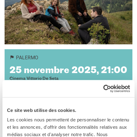
DIPLOMI E TEST
DELF-DALF
Altri test
MEDIATECA
Culturethèque
PERCORSO IN FRANCESE
Attività per la classe
PALERMO
Certificazioni
25 novembre 2025, 21:00
Formazioni per docenti
Laboratori
Cinema Vittorio De Seta
Mobilità
Via Paolo Gili, 4
Palermo
UNIVERSITÀ
Vedere la mappa
Cooperazione
universitaria
Ce site web utilise des cookies.
Studiare in Francia
LE ROMAN DE JIM
Les cookies nous permettent de personnaliser le contenu
Soggiorni linguistici in
di Arnaud e Jean-Marie Larrieu
et les annonces, d'offrir des fonctionnalités relatives aux
Francia
médias sociaux et d'analyser notre trafic. Nous