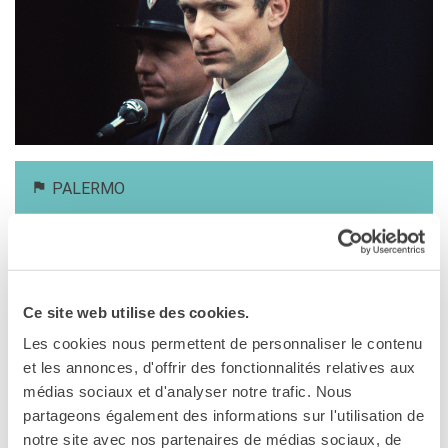
DIPLOMI E TEST
DELF-DALF
Altri test
MEDIATECA
Culturethèque
PERCORSO IN FRANCESE
Attività per la classe
PALERMO
Certificazioni
11 febbraio 2025, 21:00
Formazioni per docenti
Laboratori
Cinema Vittorio De Seta
Mobilità
Via Paolo Gili, 4
Palermo
Ce site web utilise des cookies.
UNIVERSITÀ
Vedere la mappa
Cooperazione
Les cookies nous permettent de personnaliser le contenu
universitaria
et les annonces, d'offrir des fonctionnalités relatives aux
Studiare in Francia
LE PROCÈS GOLDMAN
médias sociaux et d'analyser notre trafic. Nous
Soggiorni linguistici in
[Il caso Goldman]
partageons également des informations sur l'utilisation de
Francia
di Cédric Kahn
notre site avec nos partenaires de médias sociaux, de