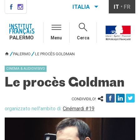
ITALIA
IT
FR
PALERMO
INSTITUT FRANÇAIS
PALERMO
PALERMO
Menu
Cerca
L'équipe
Informazioni utili
PALERMO
LE PROCÈS GOLDMAN
TU SEI QUI
AGENDA
CINEMA & AUDIOVISIVO
CORSI
Le procès Goldman
Francese generale
Conversazione
Corsi su misura
CONDIVIDILO!
Rendez-vous avec le
organizzato nell'ambito di:
Cinémardi #19
français
Corsi di preparazione DELF-
DALF
Corsi per scuole