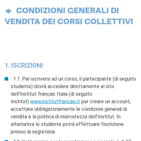
DIPLOMI E TEST
CONDIZIONI GENERALI DI
DELF-DALF
Altri test
VENDITA DEI CORSI COLLETTIVI
MEDIATECA
Culturethèque
PERCORSO IN FRANCESE
Attività per la classe
1. ISCRIZIONI
Certificazioni
Formazioni per docenti
1.1. Per iscriversi ad un corso, il partecipante (di seguito
Laboratori
studente) dovrà accedere direttamente al sito
Mobilità
dell’Institut français Italia (di seguito
UNIVERSITÀ
Institut)
www.institutfrancais.it
per creare un account,
Cooperazione
accettare obbligatoriamente le condizioni generali di
universitaria
vendita e la politica di riservatezza dell’Institut. In
Studiare in Francia
alternativa lo studente potrà effettuare l’iscrizione
Soggiorni linguistici in
presso la segreteria.
Francia