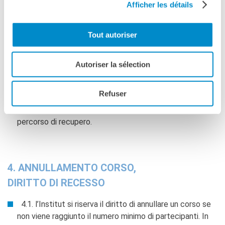
Afficher les détails
soddisfazione. Potrà inoltre scaricare direttamente dal
proprio account sul sito dell’Institut l’attestato di
frequenza e la scheda di valutazione finale compilata dal
Tout autoriser
docente. Gli attestati non costituiscono
giudizio di merito.
Autoriser la sélection
3.13. Per l’iscrizione al corso di livello successivo, è
necessaria la validazione delle competenze acquisite
Refuser
(valutazione continuativa e test finale). In caso di non
validazione, lo studente potrà valutare l’acquisto di un
percorso di recupero.
4. ANNULLAMENTO CORSO,
DIRITTO DI RECESSO
4.1. l’Institut si riserva il diritto di annullare un corso se
non viene raggiunto il numero minimo di partecipanti. In