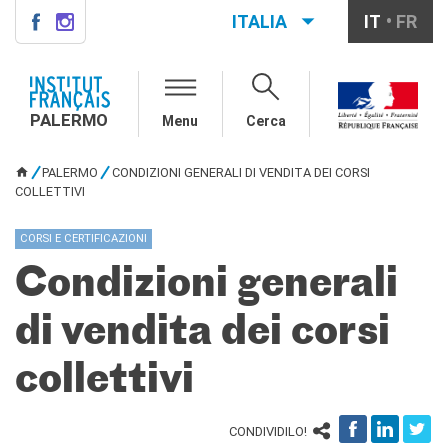
ITALIA
IT
FR
PALERMO
INSTITUT FRANÇAIS
PALERMO
PALERMO
Menu
Cerca
L'équipe
Informazioni utili
PALERMO
CONDIZIONI GENERALI DI VENDITA DEI CORSI
TU SEI QUI
COLLETTIVI
AGENDA
CORSI
CORSI E CERTIFICAZIONI
Francese generale
Condizioni generali
Conversazione
Corsi su misura
di vendita dei corsi
Rendez-vous avec le
français
collettivi
Corsi di preparazione DELF-
DALF
Corsi per scuole
CONDIVIDILO!