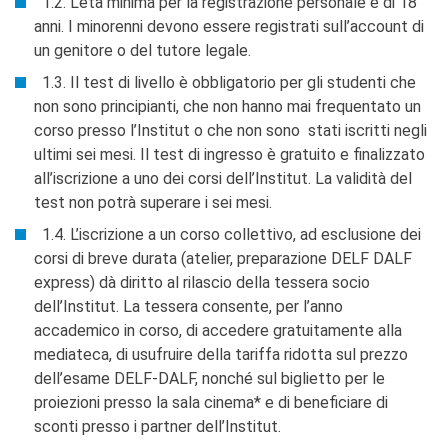
1.2. L’età minima per la registrazione personale è di 18
KULTUR ENSEMBLE
anni. I minorenni devono essere registrati sull’account di
PALERMO
un genitore o del tutore legale.
Atelier Panormos - La
Bottega
1.3. Il test di livello è obbligatorio per gli studenti che
Bandi
non sono principianti, che non hanno mai frequentato un
Residenze 2026
corso presso l’Institut o che non sono stati iscritti negli
Residenze passate
ultimi sei mesi. Il test di ingresso è gratuito e finalizzato
Cantieri Culturali alla Zisa
all’iscrizione a uno dei corsi dell’Institut. La validità del
test non potrà superare i sei mesi.
CERCA
1.4. L’iscrizione a un corso collettivo, ad esclusione dei
corsi di breve durata (atelier, preparazione DELF DALF
express) dà diritto al rilascio della tessera socio
dell’Institut. La tessera consente, per l’anno
accademico in corso, di accedere gratuitamente alla
mediateca, di usufruire della tariffa ridotta sul prezzo
dell’esame DELF-DALF, nonché sul biglietto per le
proiezioni presso la sala cinema* e di beneficiare di
sconti presso i partner dell’Institut.