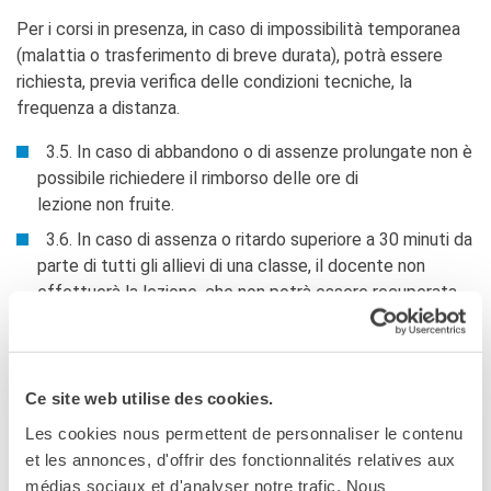
Per i corsi in presenza, in caso di impossibilità temporanea
(malattia o trasferimento di breve durata), potrà essere
richiesta, previa verifica delle condizioni tecniche, la
frequenza a distanza.
3.5. In caso di abbandono o di assenze prolungate non è
possibile richiedere il rimborso delle ore di
lezione non fruite.
3.6. In caso di assenza o ritardo superiore a 30 minuti da
parte di tutti gli allievi di una classe, il docente non
effettuerà la lezione, che non potrà essere recuperata.
3.7. Il programma svolto è disponibile alla fine di ogni
lezione sul proprio account del sito per il quale ogni
studente ha ricevuto le credenziali di accesso.
Ce site web utilise des cookies.
3.8. In caso di annullamento di una lezione da parte
Les cookies nous permettent de personnaliser le contenu
dell’Institut, il recupero avverrà successivamente alla
et les annonces, d'offrir des fonctionnalités relatives aux
data di fine del corso, con conseguente posticipo della
médias sociaux et d'analyser notre trafic. Nous