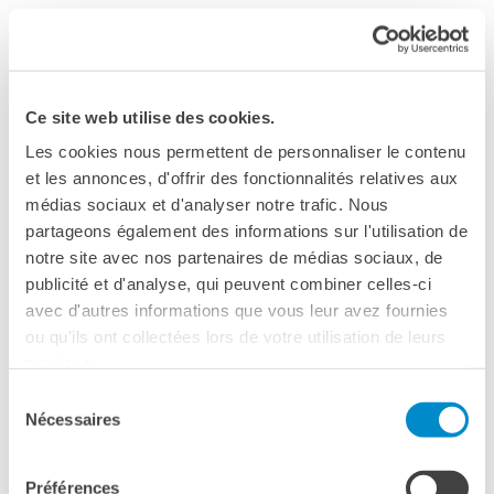
dodicesima edizione
KULTUR ENSEMBLE
PALERMO
05 ottobre – 14 dicembre 2021
Atelier Panormos - La
Bottega
Cinema De Seta
Bandi
Cantieri Culturali alla Zisa
Ce site web utilise des cookies.
Residenze 2026
via Paolo Gili, 4 – Palermo
Les cookies nous permettent de personnaliser le contenu
Residenze passate
et les annonces, d'offrir des fonctionnalités relatives aux
tutti i film sono in lingua originale con sottotitoli
Cantieri Culturali alla Zisa
médias sociaux et d'analyser notre trafic. Nous
italiani
partageons également des informations sur l'utilisation de
CERCA
ingresso gratuito
notre site avec nos partenaires de médias sociaux, de
in collaborazione con
publicité et d'analyse, qui peuvent combiner celles-ci
Città di Palermo / Assessorato alle CulturE
avec d'autres informations que vous leur avez fournies
IFcinéma
ou qu'ils ont collectées lors de votre utilisation de leurs
services.
CALENDARIO
Sélection
Nécessaires
du
[ 05 OTTOBRE – 21.00 ]
consentement
CHANSON DOUCE
Préférences
di Lucie Borleteau