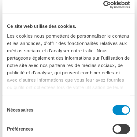
DIPLOMI E TEST
DELF-DALF
Altri test
Ce site web utilise des cookies.
MEDIATECA
Les cookies nous permettent de personnaliser le contenu
Culturethèque
et les annonces, d'offrir des fonctionnalités relatives aux
PERCORSO IN FRANCESE
médias sociaux et d'analyser notre trafic. Nous
Attività per la classe
partageons également des informations sur l'utilisation de
Certificazioni
notre site avec nos partenaires de médias sociaux, de
Formazioni per docenti
publicité et d'analyse, qui peuvent combiner celles-ci
Laboratori
avec d'autres informations que vous leur avez fournies
Mobilità
ou qu'ils ont collectées lors de votre utilisation de leurs
21 maggio, 18:30
services.
UNIVERSITÀ
Online
Sélection
Cooperazione
universitaria
Nécessaires
du
Studiare in Francia
consentement
Soggiorni linguistici in
Un tour de France lontano dai cliché.
Préférences
Francia
Un atelier online di 1h30 in francese per esplorare luoghi,