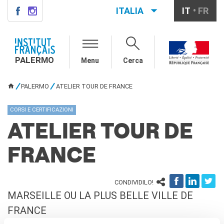
ITALIA
IT
FR
PALERMO
INSTITUT FRANÇAIS
PALERMO
PALERMO
Menu
Cerca
L'équipe
Informazioni utili
PALERMO
ATELIER TOUR DE FRANCE
TU SEI QUI
AGENDA
CORSI E CERTIFICAZIONI
CORSI
ATELIER TOUR DE
Francese generale
Conversazione
FRANCE
Corsi su misura
Rendez-vous avec le
français
CONDIVIDILO!
Corsi di preparazione DELF-
MARSEILLE OU LA PLUS BELLE VILLE DE
DALF
FRANCE
Corsi per scuole