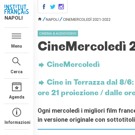
NAPOLI
NAPOLI
NAPOLI
CINEMERCOLEDÌ 2021-2022
TU SEI QUI
AGENDA
CINEMA & AUDIOVISIVO
CONTACTS
CineMercoledì 
Menu
CORSI DI FRANCESE
Come iscriversi ai corsi
Corsi collettivi per adulti
CineMercoledì
Corsi di preparazione DELF
Cerca
DALF
Cine in Terrazza dal 8/6
Corsi per bambini e
ragazzi
ore 21 proiezione / dalle o
Corsi individuali e su
Agenda
piattaforme
Atelier tematici
Ogni mercoledì i migliori film franc
Aziende
in versione originale con sottotitoli 
Informazioni
Scuole
Risorse