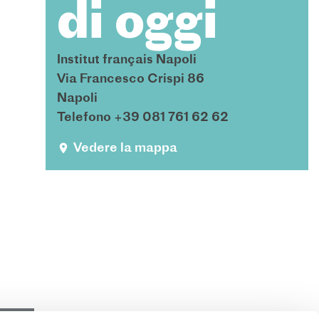
di oggi
Institut français Napoli
Via Francesco Crispi 86
Napoli
Telefono +39 081 761 62 62
Vedere la mappa