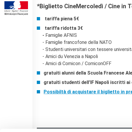
*Biglietto CineMercoledì / Cine in 
DIPLÔMES DELF DALF
DELF scolastico
tariffa piena 5€
DELF DALF Tout Public
tariffa ridotta 3€
DELF Prim
-
Famiglie AFNIS
Risultati
- Famiglie francofone della NATO
MEDIATECA
- Studenti universitari con tessere universita
Presentazione
- Amici du Venezia a Napoli
Culturethèque, biblioteca
- Amici di Comicon / ComiconOFF
digitale
gratuiti alunni della Scuola Francese 
Strumenti di ricerca
bibliografica
gratuiti studenti dell’IF Napoli iscritti a
SCUOLA & UNIVERSITÀ
Possibiltà di acquistare il biglietto in p
Cooperazione educativa
Cooperazione
universitaria
Studiare in Francia
CHI SIAMO