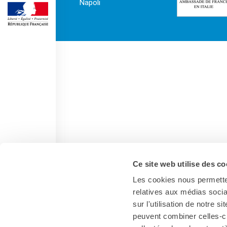
Napoli
DIPLÔMES DELF DALF
DELF scolastico
DELF DALF Tout Public
DELF Prim
Risultati
MEDIATECA
Presentazione
Culturethèque, biblioteca
digitale
Strumenti di ricerca
bibliografica
SCUOLA & UNIVERSITÀ
Ce site web utilise des co
Cooperazione educativa
Cooperazione
Les cookies nous permetten
universitaria
relatives aux médias socia
Studiare in Francia
sur l'utilisation de notre 
peuvent combiner celles-ci
CHI SIAMO