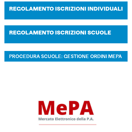
RE­GO­LA­MEN­TO ISCRI­ZIO­NI IN­DI­VI­DUA­LI
RE­GO­LA­MEN­TO ISCRI­ZIO­NI SCUO­LE
PROCEDURA SCUOLE: GESTIONE ORDINI MEPA