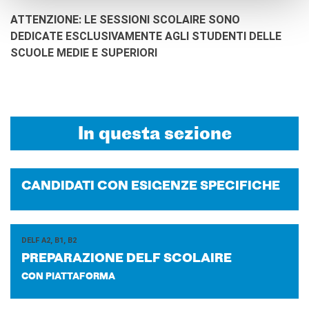
ATTENZIONE: LE SESSIONI SCOLAIRE SONO
DEDICATE ESCLUSIVAMENTE AGLI STUDENTI DELLE
SCUOLE MEDIE E SUPERIORI
In questa sezione
CAN­DI­DA­TI CON ESI­GEN­ZE SPE­CI­FI­CHE
DELF A2, B1, B2
PRE­PA­RA­ZIO­NE DELF SCO­LAI­RE
CON PIATTAFORMA