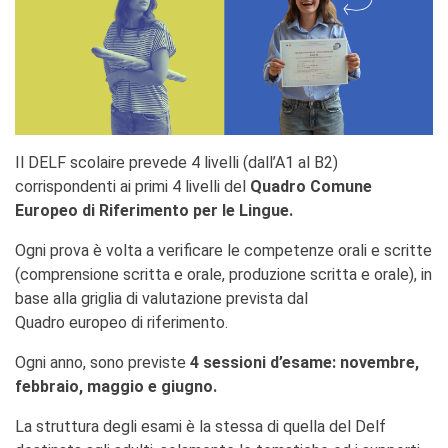
DIPLÔMES DELF DALF
DELF scolastico
DELF DALF Tout Public
DELF Prim
Risultati
Il DELF scolaire prevede 4 livelli (dall’A1 al B2)
MEDIATECA
corrispondenti ai primi 4 livelli del
Quadro Comune
Presentazione
Europeo di Riferimento per le Lingue.
Culturethèque, biblioteca
digitale
Ogni prova è volta a verificare le competenze orali e scritte
Strumenti di ricerca
bibliografica
(comprensione scritta e orale, produzione scritta e orale), in
base alla griglia di valutazione prevista dal
SCUOLA & UNIVERSITÀ
Quadro europeo di riferimento.
Cooperazione educativa
Cooperazione
Ogni anno, sono previste
4 sessioni d’esame: novembre,
universitaria
febbraio, maggio e giugno.
Studiare in Francia
La struttura degli esami è la stessa di quella del Delf
CHI SIAMO