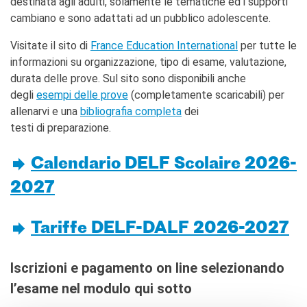
destinata agli adulti, solamente le tematiche ed i supporti
L'équipe
cambiano e sono adattati ad un pubblico adolescente.
Contatti
IF Italia
Visitate il sito di
France Education International
per tutte le
Carta / Tessera socio
informazioni su organizzazione, tipo di esame, valutazione,
I nostri partner
durata delle prove. Sul sito sono disponibili anche
Diventare sponsor
degli
esempi delle prove
(completamente scaricabili) per
Certificazione ISO UNI EN
allenarvi e una
bibliografia completa
dei
9001: 2015
testi di preparazione.
CERCA
Calendario DELF Scolaire 2026-
2027
Tariffe DELF-DALF 2026-2027
Iscrizioni e pagamento on line selezionando
l’esame nel modulo qui sotto