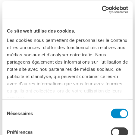
ATTENZIONE:
Per l’iscrizione individuale tramite sito internet di
candidati appartenenti ad uno stesso gruppo scuola
:
Ce site web utilise des cookies.
la lista degli studenti (nome, cognome, data di nascita,
Les cookies nous permettent de personnaliser le contenu
livello) dovrà essere inviata tramite email alla segreteria
et les annonces, d'offrir des fonctionnalités relatives aux
(
esami-napoli@institutfrancais.it
) entro la data di
médias sociaux et d'analyser notre trafic. Nous
chiusura iscrizioni. In tal modo, i candidati potranno
partageons également des informations sur l'utilisation de
essere convocati insieme. Diversamente, si
notre site avec nos partenaires de médias sociaux, de
considereranno tali iscrizioni come
publicité et d'analyse, qui peuvent combiner celles-ci
individuali e indipendenti.
avec d'autres informations que vous leur avez fournies
Per l’iscrizione di studenti con bisogni educativi
ou qu'ils ont collectées lors de votre utilisation de leurs
specifici (BES) che necessitano di condizioni
services.
d’esame particolari
: i nominativi vanno segnalati in
Sélection
piattaforma fledflad (campo apposito) al momento
Nécessaires
du
dell’iscrizione dei candidati. Contestualmente, il
consentement
presente
documento
, firmato dal Dirigente Scolastico,
dovrà essere inviato tramite email alla segreteria (
esami-
Préférences