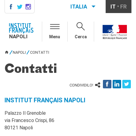
ITALIA
IT
FR
NAPOLI
AGENDA
NAPOLI
Menu
Cerca
CONTACTS
CORSI DI FRANCESE
NAPOLI
CONTATTI
TU SEI QUI
Come iscriversi ai corsi
Corsi collettivi per adulti
Contatti
Corsi di preparazione DELF
DALF
CONDIVIDILO!
Corsi per bambini e
ragazzi
Corsi individuali e su
INSTITUT FRANÇAIS NAPOLI
piattaforme
Atelier tematici
Palazzo Il Grenoble
Aziende
via Francesco Crispi, 86
Scuole
80121 Napoli
Risorse