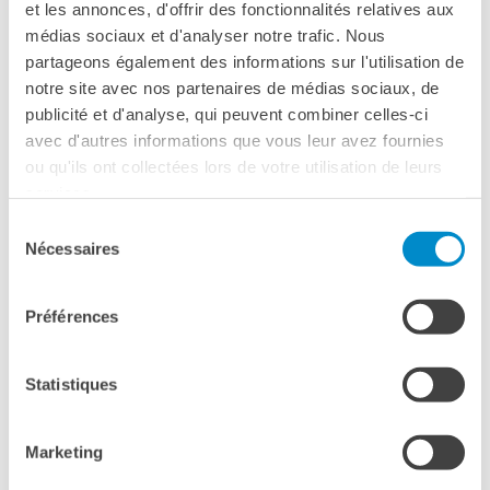
et les annonces, d'offrir des fonctionnalités relatives aux
L'équipe
médias sociaux et d'analyser notre trafic. Nous
Contatti
CONTATTI
partageons également des informations sur l'utilisation de
IF Italia
notre site avec nos partenaires de médias sociaux, de
tel. 081 761 62 62, interno 2
Carta / Tessera socio
publicité et d'analyse, qui peuvent combiner celles-ci
I nostri partner
email corsi:
corsi-napoli@institutfrancais.it
avec d'autres informations que vous leur avez fournies
Diventare sponsor
email esami
:
esami-napoli@institutfrancais.it
ou qu'ils ont collectées lors de votre utilisation de leurs
Certificazione ISO UNI EN
services.
9001: 2015
Settore culturale
Sélection
CERCA
Nécessaires
du
email:
napoli@institutfrancais.it
consentement
Préférences
Mediateca
martedì & giovedì
ore 14 - 18
Statistiques
mercoledì & venerdì
ore 14 - 19
sabato
ore 9 - 13
Marketing