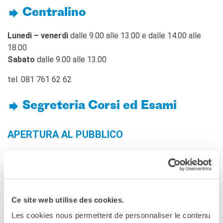
Centralino
DIPLÔMES DELF DALF
DELF scolastico
Lunedì – venerdì
dalle 9.00 alle 13.00 e dalle 14.00 alle
DELF DALF Tout Public
18.00
DELF Prim
Sabato
dalle 9.00 alle 13.00
Risultati
tel. 081 761 62 62
MEDIATECA
Presentazione
Segreteria Corsi ed Esami
Culturethèque, biblioteca
digitale
Strumenti di ricerca
APERTURA AL PUBBLICO
bibliografica
SCUOLA & UNIVERSITÀ
lunedì, martedì e mercoledì
10.00-13.00 | 14.30-18.30
Cooperazione educativa
giovedì e venerdì
14.30-18.30
Cooperazione
universitaria
RITIRO DIPLOMI
Ce site web utilise des cookies.
Studiare in Francia
Les cookies nous permettent de personnaliser le contenu
lunedì, martedì e mercoledì,
10.00-13.00 | 14.30-18.30
CHI SIAMO