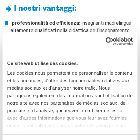
I nostri vantaggi:
DIPLÔMES DELF DALF
DELF scolastico
professionalità ed efficienza:
insegnanti madrelingua
DELF DALF Tout Public
altamente qualificati nella didattica dell’insegnamento
DELF Prim
del francese
Risultati
percorsi formativi adatti ai bisogni specifici dei
MEDIATECA
clienti
: analisi dei fabbisogni, test di livello e
Presentazione
monitoraggio dei piani formativi, valutazione finale e
Ce site web utilise des cookies.
Culturethèque, biblioteca
questionario di soddisfazione
digitale
Les cookies nous permettent de personnaliser le contenu
Strumenti di ricerca
definizione dell’offerta più adeguata
: metodologia,
et les annonces, d'offrir des fonctionnalités relatives aux
bibliografica
ritmi, luogo e calendario su misura, in base alle
médias sociaux et d'analyser notre trafic. Nous
esigenze dell’azienda
partageons également des informations sur l'utilisation de
SCUOLA & UNIVERSITÀ
notre site avec nos partenaires de médias sociaux, de
Cooperazione educativa
personalizzazione dei contenuti definiti in base alle
publicité et d'analyse, qui peuvent combiner celles-ci
Cooperazione
esigenze professionali
: corsi collettivi oppure
universitaria
avec d'autres informations que vous leur avez fournies
individuali, di francese generale oppure francese
Studiare in Francia
ou qu'ils ont collectées lors de votre utilisation de leurs
specifico, inerente al settore di attività (viaggi d’affari,
services.
preparazione prima della partenza, relazioni sociali,
CHI SIAMO