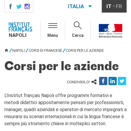
ITALIA
IT
FR
NAPOLI
AGENDA
NAPOLI
Menu
Cerca
CONTACTS
CORSI DI FRANCESE
NAPOLI
CORSI DI FRANCESE
CORSI PER LE AZIENDE
TU SEI QUI
Come iscriversi ai corsi
Corsi collettivi per adulti
Corsi per le aziende
Corsi di preparazione DELF
DALF
CONDIVIDILO!
Corsi per bambini e
ragazzi
Corsi individuali e su
L’Institut français Napoli offre programmi formativi e
piattaforme
metodi didattici appositamente pensati per professionisti,
Atelier tematici
manager, quadri aziendali e operatori di mercato impegnati a
Aziende
misurarsi su scenari internazionali in cui la lingua francese è
Scuole
sempre più strumento chiave in molteplici settori.
Risorse