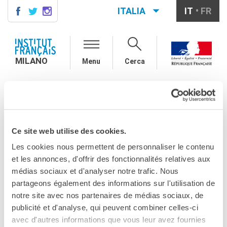
ITALIA
IT
FR
MILANO
AGENDA
MILANO
Menu
Cerca
CONTATTI
CORSI DI FRANCESE
MILANO
IL PROGRAMMA CULTURALE_OTTOBRE 2024
TU SEI QUI
Corsi quadrimestrali e annuali
di francese
Il programma
Corsi intensivi mensili di
francese
Ce site web utilise des cookies.
culturale_ottobre
Corsi collettivi per bambini e
Les cookies nous permettent de personnaliser le contenu
ragazzi
et les annonces, d'offrir des fonctionnalités relatives aux
2024
Corsi individuali
médias sociaux et d'analyser notre trafic. Nous
Ateliers tematici
partageons également des informations sur l'utilisation de
Corsi di preparazione
CONDIVIDILO!
DELF/DALF
notre site avec nos partenaires de médias sociaux, de
Corsi su piattaforma
publicité et d'analyse, qui peuvent combiner celles-ci
Corsi per le scuole
avec d'autres informations que vous leur avez fournies
MILANO