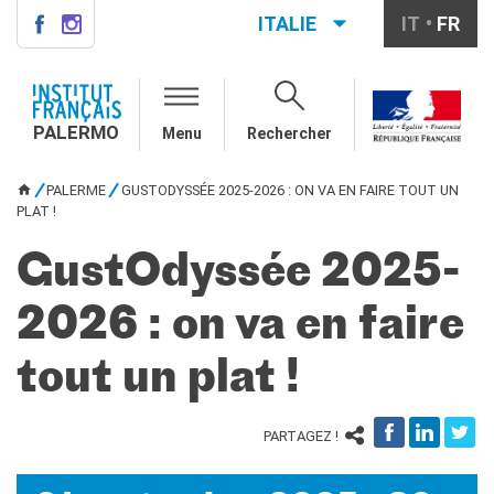
ITALIE
IT
FR
PALERMO
QUI SOMMES-NOUS ?
PALERMO
Menu
Rechercher
Notre équipe
Informations utiles
PALERME
GUSTODYSSÉE 2025-2026 : ON VA EN FAIRE TOUT UN
VOUS ÊTES ICI
COURS DE FRANÇAIS
PLAT !
Cours de français général
GustOdyssée 2025-
Cours intensifs
Cours à la carte
2026 : on va en faire
Atelier
Cours de préparation DELF-
DALF
tout un plat !
Cours pour écoles
DIPLÔMES ET TESTS
PARTAGEZ !
DELF-DALF
Autres tests