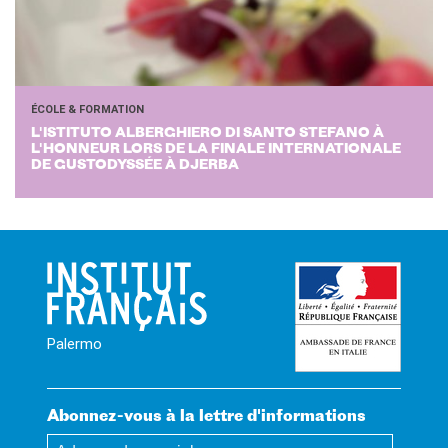
ÉCOLE & FORMATION
L'IS­TI­TU­TO AL­BER­GHIE­RO DI SANTO STE­FA­NO À
L'HON­NEUR LORS DE LA FI­NALE IN­TER­NA­TIO­NALE
DE GUS­TO­DYS­SÉE À DJER­BA
Palermo
Abonnez-vous à la lettre d'informations