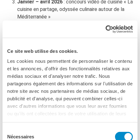
Janvier – avril 2026
: concours vidéo de cuisine « La
Bottega
cuisine en partage, odyssée culinaire autour de la
Appels à candidatures
Méditerranée »
Résidences 2026
Dépôt des vidéos : avant le 27 mars 2026
Résidences passées
Chantiers culturels à la
Février – mars 2026
: webinaires et
Zisa
ateliers d’accompagnement
Ce site web utilise des cookies.
RECHERCHER
Annonce des résultats italiens
: 6 avril 2026
Les cookies nous permettent de personnaliser le contenu
et les annonces, d'offrir des fonctionnalités relatives aux
Annonce des résultats méditerranéens
: courant
médias sociaux et d'analyser notre trafic. Nous
avril 2026
partageons également des informations sur l'utilisation de
notre site avec nos partenaires de médias sociaux, de
publicité et d'analyse, qui peuvent combiner celles-ci
avec d'autres informations que vous leur avez fournies
ou qu'ils ont collectées lors de votre utilisation de leurs
PROGRAMMATION
services.
Sélection
Nécessaires
du