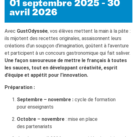
01 septembre 2025 - 30
MÉDIATHÈQUE
avril 2026
Culturethèque
PARCOURS EN FRANÇAIS
Avec
GustOdyssée
, vos élèves mettent la main à la pâte :
Activités pour la classe
ils mijotent des recettes originales, assaisonnent leurs
Atelier
créations d’un soupçon d’imagination, goûtent à l’aventure
Certifications
et participent à un concours gastronomique qui fait saliver.
Formations pour les
Une façon savoureuse de mettre le français à toutes
profs
les sauces, tout en développant créativité, esprit
Mobilité
d’équipe et appétit pour l’innovation.
UNIVERSITÉ
Préparation :
Coopération universitaire
Étudier en France
Septembre – novembre :
cycle de formation
Soggiorni linguistici in
pour enseignants
Francia
Octobre – novembre
: mise en place
KULTUR ENSEMBLE
des partenariats
PALERME
Atelier Panormos - La