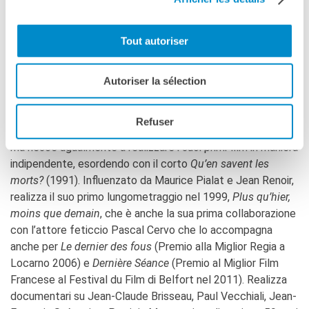
evidente ma invisibile il reale motivo dello sconcerto e
della paura diventa una sotterranea traccia di orrore,
dispersa opacamente in un paesaggio di quotidianità. Suoni,
Tout autoriser
colori, attese, rendono questi 9 minuti tra i film più
agghiaccianti della recente storia del cinema europeo.
Autoriser la sélection
Laurent Achard
Nato nel 1964 a Yonne, nella regione francese Bourgogne-
Refuser
Franche-Comté, non riesce ad entrare a La Fémis di Parigi,
ma riesce ugualmente a realizzare i suoi primi film in maniera
indipendente, esordendo con il corto
Qu’en savent les
morts?
(1991). Influenzato da Maurice Pialat e Jean Renoir,
realizza il suo primo lungometraggio nel 1999,
Plus qu’hier,
moins que demain
, che è anche la sua prima collaborazione
con l’attore feticcio Pascal Cervo che lo accompagna
anche per
Le dernier des fous
(Premio alla Miglior Regia a
Locarno 2006) e
Dernière Séance
(Premio al Miglior Film
Francese al Festival du Film di Belfort nel 2011). Realizza
documentari su Jean-Claude Brisseau, Paul Vecchiali, Jean-