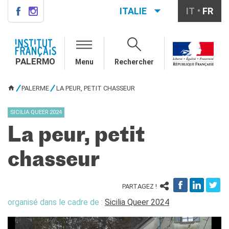
ITALIE
IT
FR
PALERMO
QUI SOMMES-NOUS ?
PALERMO
Menu
Rechercher
Notre équipe
Informations utiles
PALERME
LA PEUR, PETIT CHASSEUR
VOUS ÊTES ICI
COURS DE FRANÇAIS
Cours de français général
SICILIA QUEER 2024
Cours intensifs
La peur, petit
Cours à la carte
Atelier
chasseur
Cours de préparation DELF-
DALF
Cours pour écoles
PARTAGEZ !
DIPLÔMES ET TESTS
organisé dans le cadre de :
Sicilia Queer 2024
DELF-DALF
Autres tests