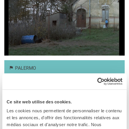
MÉDIATHÈQUE
Culturethèque
PARCOURS EN FRANÇAIS
Activités pour la classe
Atelier
Certifications
Formations pour les
profs
Mobilité
PALERMO
UNIVERSITÉ
31 mai 2024, 16:00
Coopération universitaire
Cinéma Vittorio De Seta
Étudier en France
Via Paolo Gili, 4
Soggiorni linguistici in
Palermo
Ce site web utilise des cookies.
Francia
Les cookies nous permettent de personnaliser le contenu
Voir la carte
KULTUR ENSEMBLE
et les annonces, d'offrir des fonctionnalités relatives aux
PALERME
médias sociaux et d'analyser notre trafic. Nous
31 maggio 2024, 16.00 / Cinema De Seta
Atelier Panormos - La