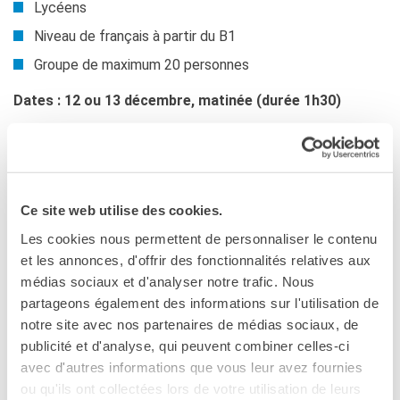
Lycéens
KULTUR ENSEMBLE
PALERMO
Niveau de français à partir du B1
Atelier Panormos - La
Groupe de maximum 20 personnes
Bottega
Bandi
Dates : 12 ou 13 décembre, matinée (durée 1h30)
Residenze 2026
Residenze passate
Présentation
Cantieri Culturali alla Zisa
L’Institut français Italia à Palerme, conjointement avec le
CERCA
Goethe-Institut de Palerme, met en place le programme
Ce site web utilise des cookies.
de résidences artistiques
Atelier Panormos - Kultur
Les cookies nous permettent de personnaliser le contenu
Ensemble.
et les annonces, d'offrir des fonctionnalités relatives aux
De septembre à décembre, est accueilli un projet de
médias sociaux et d'analyser notre trafic. Nous
recherche italo-germano-français,
La Voix des Femmes à
partageons également des informations sur l'utilisation de
Palerme
, développé par 3 chercheuses en sciences
notre site avec nos partenaires de médias sociaux, de
humaines
pour donner la parole aux femmes issues de la
publicité et d'analyse, qui peuvent combiner celles-ci
migration. Daria di Bello, Charlotte Koch
et
Ségolène
avec d'autres informations que vous leur avez fournies
Bulot
rencontrent une multitude d’associations, de
ou qu'ils ont collectées lors de votre utilisation de leurs
femmes, d’artistes femmes, afin de comprendre quels