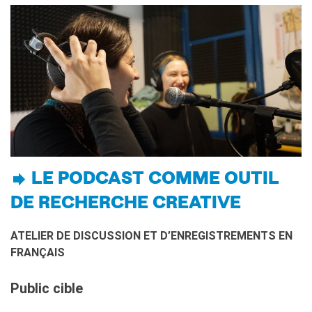
DIPLOMI E TEST
DELF-DALF
Altri test
MEDIATECA
Culturethèque
PERCORSO IN FRANCESE
Attività per la classe
Certificazioni
Formazioni per docenti
LE PODCAST COMME OUTIL
Laboratori
Mobilità
DE RECHERCHE CREATIVE
UNIVERSITÀ
ATELIER DE DISCUSSION ET D’ENREGISTREMENTS EN
Cooperazione
universitaria
FRANÇAIS
Studiare in Francia
Soggiorni linguistici in
Public cible
Francia