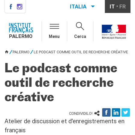
ITALIA
IT
FR
PALERMO
INSTITUT FRANÇAIS
PALERMO
PALERMO
Menu
Cerca
L'équipe
Informazioni utili
PALERMO
LE PODCAST COMME OUTIL DE RECHERCHE CRÉATIVE
TU SEI QUI
AGENDA
Le podcast comme
CORSI
Francese generale
outil de recherche
Conversazione
Corsi su misura
créative
Rendez-vous avec le
français
CONDIVIDILO!
Corsi di preparazione DELF-
DALF
Atelier de discussion et d'enregistrements en
Corsi per scuole
français