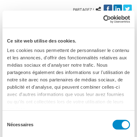
MÉDIATHÈQUE
PARTAGEZ !
Culturethèque
organisé dans le cadre de :
Prospettive critiche 2017 -
Alternative europee
PARCOURS EN FRANÇAIS
Activités pour la classe
Ce site web utilise des cookies.
Atelier
Les cookies nous permettent de personnaliser le contenu
Certifications
et les annonces, d'offrir des fonctionnalités relatives aux
Formations pour les
profs
médias sociaux et d'analyser notre trafic. Nous
Mobilité
partageons également des informations sur l'utilisation de
notre site avec nos partenaires de médias sociaux, de
UNIVERSITÉ
publicité et d'analyse, qui peuvent combiner celles-ci
Coopération universitaire
avec d'autres informations que vous leur avez fournies
Étudier en France
ou qu'ils ont collectées lors de votre utilisation de leurs
Soggiorni linguistici in
services.
Francia
PALERMO
Sélection
KULTUR ENSEMBLE
Nécessaires
du
26 septembre 2017, 18:00
PALERME
consentement
Atelier Panormos - La
Institut français de Palerme