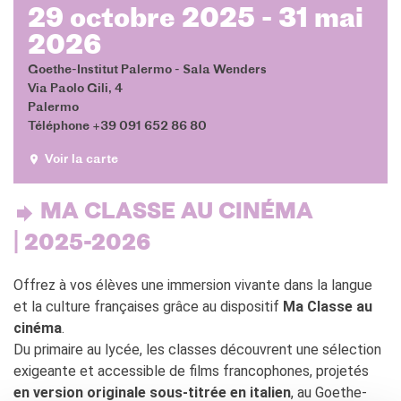
29 octobre 2025 - 31 mai
MÉDIATHÈQUE
2026
Culturethèque
Goethe-Institut Palermo - Sala Wenders
PARCOURS EN FRANÇAIS
Via Paolo Gili, 4
Activités pour la classe
Palermo
Atelier
Téléphone +39 091 652 86 80
Certifications
Voir la carte
Formations pour les
profs
Mobilité
MA CLASSE AU CINÉMA
UNIVERSITÉ
| 2025-2026
Coopération universitaire
Étudier en France
Offrez à vos élèves une immersion vivante dans la langue
Soggiorni linguistici in
et la culture françaises grâce au dispositif
Ma Classe au
Francia
cinéma
.
Du primaire au lycée, les classes découvrent une sélection
KULTUR ENSEMBLE
PALERME
exigeante et accessible de films francophones, projetés
en version originale sous-titrée en italien
, au Goethe-
Atelier Panormos - La