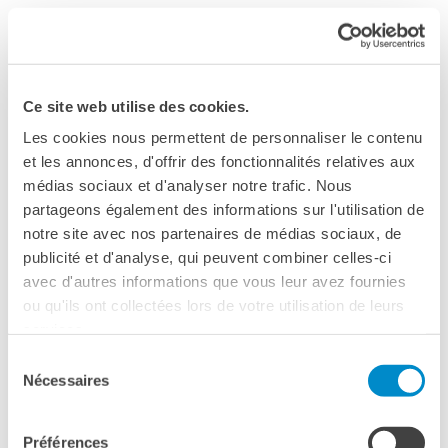
Bottega
Institut Palermo, notre partenaire.
Appels à candidatures
Chaque séance est pensée comme une expérience
Résidences 2026
culturelle, linguistique et pédagogique, favorisant
Résidences passées
l’éducation à l’image et l’ouverture culturelle.
Ce site web utilise des cookies.
Chantiers culturels à la
Zisa
Pourquoi participer ?
Les cookies nous permettent de personnaliser le contenu
et les annonces, d'offrir des fonctionnalités relatives aux
RECHERCHER
Une
programmation de films de qualité, adaptée à
médias sociaux et d'analyser notre trafic. Nous
chaque âge
;
partageons également des informations sur l'utilisation de
notre site avec nos partenaires de médias sociaux, de
Une
immersion
authentique dans la langue française ;
publicité et d'analyse, qui peuvent combiner celles-ci
Un
accompagnement pédagogique
pour les
avec d'autres informations que vous leur avez fournies
enseignants : dossiers pédagogiques, ressources en
ou qu'ils ont collectées lors de votre utilisation de leurs
ligne et formations à l’éducation à l’image.
services.
Sélection
La participation est
gratuite
et ouverte à toutes les
Nécessaires
du
classes, dans le respect des recommandations d’âge
consentement
indiquées pour chaque film.
Préférences