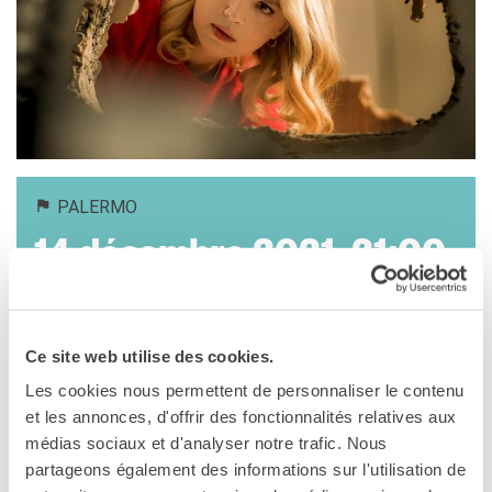
MÉDIATHÈQUE
Culturethèque
PARCOURS EN FRANÇAIS
Activités pour la classe
Atelier
Certifications
PALERMO
Formations pour les
profs
14 décembre 2021, 21:00
Mobilité
Cinéma Vittorio De Seta
UNIVERSITÉ
Via Paolo Gili, 4
Coopération universitaire
Palermo
Étudier en France
Ce site web utilise des cookies.
Voir la carte
Soggiorni linguistici in
Les cookies nous permettent de personnaliser le contenu
Francia
et les annonces, d'offrir des fonctionnalités relatives aux
ADIEU LES CONS
KULTUR ENSEMBLE
médias sociaux et d'analyser notre trafic. Nous
PALERME
di Albert Dupontel
partageons également des informations sur l'utilisation de
Atelier Panormos - La