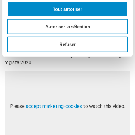
esplicita a Terry Gilliam e diverse strizzate d’occhio al suo
Tout autoriser
lavoro sono presenti d’altronde nella tragedia burlesca di
Dupontel). In un ambiente urbano dove è possibile il
riconoscimento facciale, la connessione di più file e il
Autoriser la sélection
tracciamento digitale, dove regnano inquinamento,
burocrazia, i nuovi linguaggi professionali e i deficit di
Refuser
comunicazione umana,
Adieu les cons
(“Addio idioti”) avanza
come un fulmine. Premio César per il miglior film e il miglior
regista 2020.
Please
accept marketing-cookies
to watch this video.