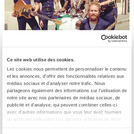
MÉDIATHÈQUE
Culturethèque
PARCOURS EN FRANÇAIS
Activités pour la classe
Atelier
Certifications
Formations pour les
Ce site web utilise des cookies.
profs
CATANIA
Les cookies nous permettent de personnaliser le contenu
Mobilité
17 juin 2017
et les annonces, d'offrir des fonctionnalités relatives aux
UNIVERSITÉ
médias sociaux et d'analyser notre trafic. Nous
Mercati generali, Catania
Coopération universitaire
partageons également des informations sur l'utilisation de
Via Muscatello - Contrada Jungetto, 19
Étudier en France
Catania
notre site avec nos partenaires de médias sociaux, de
Soggiorni linguistici in
Téléphone 095 571458/ 334 9197095
publicité et d'analyse, qui peuvent combiner celles-ci
Francia
Fax Fax 095 435764
avec d'autres informations que vous leur avez fournies
KULTUR ENSEMBLE
ou qu'ils ont collectées lors de votre utilisation de leurs
Voir la carte
PALERME
services.
Atelier Panormos - La