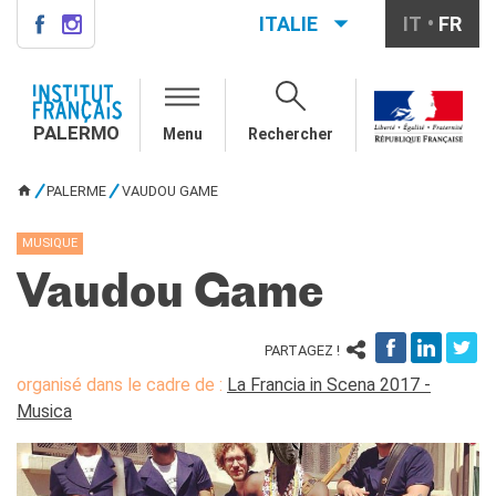
ITALIE
IT
FR
PALERMO
QUI SOMMES-NOUS ?
PALERMO
Menu
Rechercher
Notre équipe
Informations utiles
PALERME
VAUDOU GAME
VOUS ÊTES ICI
COURS DE FRANÇAIS
Cours de français général
MUSIQUE
Cours intensifs
Vaudou Game
Cours à la carte
Atelier
Cours de préparation DELF-
PARTAGEZ !
DALF
organisé dans le cadre de :
La Francia in Scena 2017 -
Cours pour écoles
Musica
DIPLÔMES ET TESTS
DELF-DALF
Autres tests