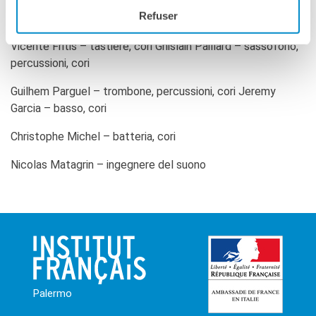
Refuser
Viwanu Deboutoh aka Peter Solo – voce solista & chitarra
Vicente Fritis – tastiere, cori Ghislain Paillard – sassofono,
percussioni, cori
Guilhem Parguel – trombone, percussioni, cori Jeremy
Garcia – basso, cori
Christophe Michel – batteria, cori
Nicolas Matagrin – ingegnere del suono
Palermo