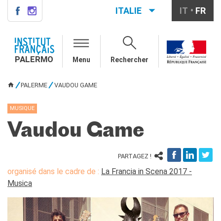
ITALIE
IT
FR
PALERMO
QUI SOMMES-NOUS ?
PALERMO
Menu
Rechercher
Notre équipe
Informations utiles
PALERME
VAUDOU GAME
VOUS ÊTES ICI
COURS DE FRANÇAIS
Cours de français général
MUSIQUE
Cours intensifs
Vaudou Game
Cours à la carte
Atelier
Cours de préparation DELF-
PARTAGEZ !
DALF
organisé dans le cadre de :
La Francia in Scena 2017 -
Cours pour écoles
Musica
DIPLÔMES ET TESTS
DELF-DALF
Autres tests