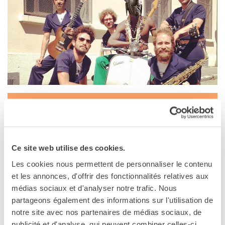
MÉDIATHÈQUE
Culturethèque
PARCOURS EN FRANÇAIS
Activités pour la classe
Atelier
Certifications
Formations pour les
profs
PALERMO
Mobilité
16 juin 2017, 21:00
UNIVERSITÉ
Institut français de Palerme
Coopération universitaire
Ce site web utilise des cookies.
Via Paolo Gili, 4
Étudier en France
Palermo
Les cookies nous permettent de personnaliser le contenu
Soggiorni linguistici in
Téléphone (+39) 091 21 23 89
et les annonces, d'offrir des fonctionnalités relatives aux
Francia
médias sociaux et d'analyser notre trafic. Nous
Voir la carte
KULTUR ENSEMBLE
partageons également des informations sur l'utilisation de
PALERME
notre site avec nos partenaires de médias sociaux, de
Fulminante mix tra tradizioni voodoo e il suono afro-funk
Atelier Panormos - La
publicité et d'analyse, qui peuvent combiner celles-ci