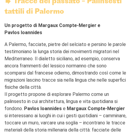
Tracce del passato – Palinsesti
Bottega
Appels à candidatures
tattili di Palermo
Résidences 2026
Résidences passées
Un progetto di Margaux Compte-Mergier e
Chantiers culturels à la
Pavlos Ioannides
Zisa
A Palermo, facciate, pietre del selciato e persino le parole
RECHERCHER
testimoniano la lunga storia dei movimenti migratori nel
Mediterraneo. Il dialetto siciliano, ad esempio, conserva
ancora frammenti del lessico normanno che sono
scomparsi dal francese odierno, dimostrando così come le
migrazioni lascino tracce sia nella lingua che nelle superfici
fisiche della città.
Il progetto propone di esplorare Palermo come un
palinsesto in cui architettura, lingua e vita quotidiana si
fondono.
Pavlos Ioannides
e
Margaux Compte-Mergier
si interessano ai luoghi in cui i gesti quotidiani – camminare,
toccare un muro, varcare una soglia – incontrano le tracce
materiali della storia millenaria della città: facciate delle