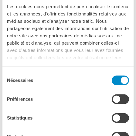
Les cookies nous permettent de personnaliser le contenu
et les annonces, d'offrir des fonctionnalités relatives aux
médias sociaux et d'analyser notre trafic. Nous
Margaux Compte-Mergier
partageons également des informations sur l'utilisation de
notre site avec nos partenaires de médias sociaux, de
Margaux Compte-Mergier (née en 1994 à Paris, France) est
publicité et d'analyse, qui peuvent combiner celles-ci
une sculptrice, performeuse et écrivaine qui travaille entre
avec d'autres informations que vous leur avez fournies
Paris et Berlin. Au cours des dix dernières années, elle a
ou qu'ils ont collectées lors de votre utilisation de leurs
développé une pratique sculpturale utilisant des matériaux
services.
tels que la résine, le latex, le bois, le métal et le silicone.
Son travail explore des processus de métamorphose et
Sélection
Nécessaires
d’hybridation, donnant naissance à des figures ambiguës
du
composées de fragments de formes humaines, animales et
consentement
végétales, d’objets et d’éléments architecturaux. Saisies
Préférences
dans des états de transformation, ces formes évoquent la
science-fiction, la mythologie et les réflexions
contemporaines sur la définition du vivant.
Statistiques
S’inspirant de motifs quotidiens et de l’esthétique des
erreurs numériques, Margaux Compte-Mergier crée des