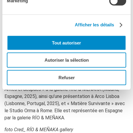
Marketing
atmosphères douces marquées par un sentiment d›«
étrangeté familière », évoquant à la fois la vie intime et les
imaginaires collectifs émergents de l’effondrement.
Afficher les détails
Elle a étudié à l’EHESS à Paris, où elle a obtenu un master
en Théorie et pratique du langage et des arts. Elle participe
régulièrement à des expositions collectives en France, en
Tout autoriser
Allemagne, en Espagne et en Italie. Elle a été membre du
collectif berlinois Her Studio et a été en résidence au
Autoriser la sélection
Centquatre-Paris en 2022 et 2023. Parmi ses récentes
expositions personnelles : « (Ordinary) Metamorphoses » au
Centre d’Art Contemporain Tignous (Montreuil, France,
Refuser
2023) et à la galerie Exgirlfriend (Berlin, Allemagne, 2024), «
Antes el después » à la galerie RÍO & MEÑAKA (Madrid,
Espagne, 2025), ainsi qu’une présentation à Arco Lisboa
(Lisbonne, Portugal, 2025), et « Matière Survivante » avec
le Studio Orma à Rome. Elle est représentée en Espagne
par la galerie RÍO & MEÑAKA.
foto Cred_ RÍO & MEÑAKA gallery