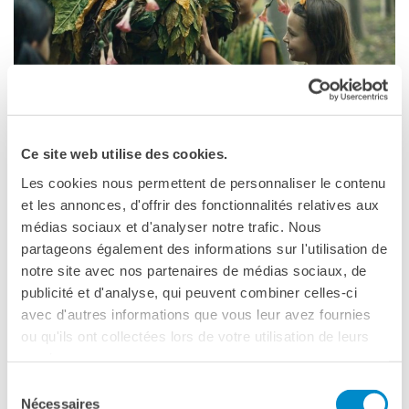
MÉDIATHÈQUE
Culturethèque
PARCOURS EN FRANÇAIS
Activités pour la classe
Atelier
Certifications
Ce site web utilise des cookies.
PALERMO
Formations pour les
Les cookies nous permettent de personnaliser le contenu
profs
et les annonces, d'offrir des fonctionnalités relatives aux
07 juillet 2025, 21:00
Mobilité
médias sociaux et d'analyser notre trafic. Nous
Institut français de Palerme
UNIVERSITÉ
partageons également des informations sur l'utilisation de
Via Paolo Gili, 4
Coopération universitaire
notre site avec nos partenaires de médias sociaux, de
Palermo
Étudier en France
publicité et d'analyse, qui peuvent combiner celles-ci
Téléphone (+39) 091 21 23 89
Soggiorni linguistici in
avec d'autres informations que vous leur avez fournies
Voir la carte
Francia
ou qu'ils ont collectées lors de votre utilisation de leurs
services.
KULTUR ENSEMBLE
Lunedì 07 luglio – 21.00
PALERME
Sélection
Terrazza dell’Institut français Palermo
Atelier Panormos - La
Nécessaires
du