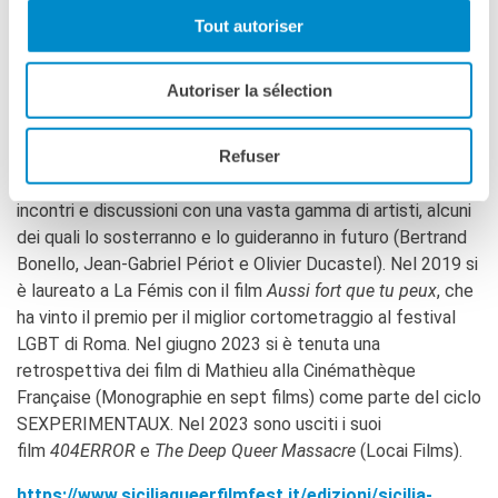
Mathieu Morel
Tout autoriser
Si è trasferito a Parigi nel 2014 per studiare cinema. Fino al
2020 è apparso in
L’odeur du sans plomb
, insieme a Denis
Autoriser la sélection
Lavant, Bertrand Bonello e Mathieu Carrière. Nel 2015, lui e
Léolo hanno fondato l’associazione Horschamp -
Refuser
Rencontres de Cinéma, sponsorizzata da Thierry Frémaux,
una realtà che promuove film sul patrimonio e organizza
incontri e discussioni con una vasta gamma di artisti, alcuni
dei quali lo sosterranno e lo guideranno in futuro (Bertrand
Bonello, Jean-Gabriel Périot e Olivier Ducastel). Nel 2019 si
è laureato a La Fémis con il film
Aussi fort que tu peux
, che
ha vinto il premio per il miglior cortometraggio al festival
LGBT di Roma. Nel giugno 2023 si è tenuta una
retrospettiva dei film di Mathieu alla Cinémathèque
Française (Monographie en sept films) come parte del ciclo
SEXPERIMENTAUX. Nel 2023 sono usciti i suoi
film
404ERROR
e
The Deep Queer Massacre
(Locai Films).
https://www.siciliaqueerfilmfest.it/edizioni/sicilia-