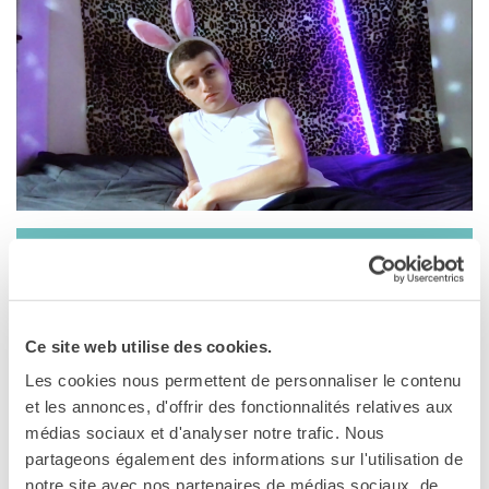
MÉDIATHÈQUE
Culturethèque
PARCOURS EN FRANÇAIS
Activités pour la classe
Atelier
Certifications
Formations pour les
profs
Mobilité
PALERMO
UNIVERSITÉ
31 mai 2024
Coopération universitaire
Cinéma Vittorio De Seta
Ce site web utilise des cookies.
Étudier en France
Via Paolo Gili, 4
Soggiorni linguistici in
Les cookies nous permettent de personnaliser le contenu
Palermo
Francia
et les annonces, d'offrir des fonctionnalités relatives aux
Voir la carte
médias sociaux et d'analyser notre trafic. Nous
KULTUR ENSEMBLE
PALERME
partageons également des informations sur l'utilisation de
31 maggio 2024, 00.00 / Cinema De Seta
Atelier Panormos - La
notre site avec nos partenaires de médias sociaux, de