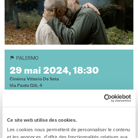
MÉDIATHÈQUE
Culturethèque
PARCOURS EN FRANÇAIS
Activités pour la classe
Atelier
Certifications
PALERMO
Formations pour les
profs
29 mai 2024, 18:30
Mobilité
Cinéma Vittorio De Seta
UNIVERSITÉ
Via Paolo Gili, 4
Coopération universitaire
Palermo
Étudier en France
Voir la carte
Soggiorni linguistici in
Francia
Ce site web utilise des cookies.
29 maggio 2024, 18.30 / Cinema De Seta
KULTUR ENSEMBLE
PALERME
Les cookies nous permettent de personnaliser le contenu
Atelier Panormos - La
panorama queer
et les annonces, d'offrir des fonctionnalités relatives aux