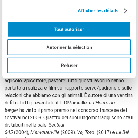
in sintonia con la natura. L’incontro tra i corpi desideranti
esclude il dialogo mentre le voci fuori campo – qui di
Afficher les détails
Françoise Lebrun, Grégory Gadebois e Mathieu Amalric – ci
dicono qualcos’altro, creano una dissonanza e affrontano
Tout autoriser
l’oscurità delle storie dei corpi che si intrecciano come
piante lussureggianti che chiedono solo di crescere senza
incontrare ostacoli.
Autoriser la sélection
Pierre Creton
Refuser
Nato nel 1966 a Seine Maritime, è artista e regista. Ha
studiato all’École des Beaux-Arts di Le Havre. Bracciante
agricolo, apicoltore, pastore: tutti questi lavori lo hanno
portato a realizzare film sul rapporto servo/padrone o sulle
relazioni che abbiamo con gli animali. È autore di una ventina
di film, tutti presentati al FIDMarseille, e
L’Heure du
berger
ha vinto il primo premio nel concorso francese del
festival nel 2008. Quattro dei suoi lungometraggi sono stati
distribuiti nelle sale:
Secteur
545
(2004),
Maniquerville
(2009),
Va, Toto!
(2017) e
Le Bel