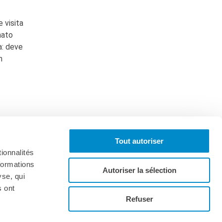
e visita
nato
a: deve
n
Tout autoriser
ionnalités
formations
Autoriser la sélection
yse, qui
s ont
onnez-vous à la lettre d'informations
Refuser