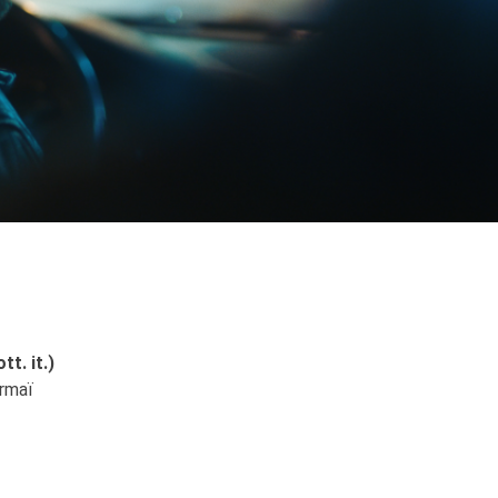
tt. it.)
armaï