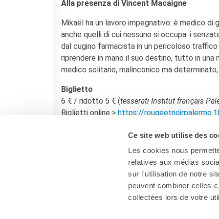
Bottega
Alla presenza di Vincent Macaigne
Appels à candidatures
Mikaël ha un lavoro impegnativo: è medico di guard
Résidences 2026
anche quelli di cui nessuno si occupa: i senzat
Résidences passées
dal cugino farmacista in un pericoloso traffico 
Chantiers culturels à la
riprendere in mano il suo destino, tutto in una 
Zisa
medico solitario, malinconico ma determinato,
RECHERCHER
Biglietto
6 € / ridotto 5 € (
tesserati Institut français Pa
Biglietti online >
https://rougeetnoirpalermo.18
rougeetnoireventi@gmail.com
Ce site web utilise des co
Les cookies nous permetten
relatives aux médias socia
sur l'utilisation de notre 
peuvent combiner celles-ci
collectées lors de votre uti