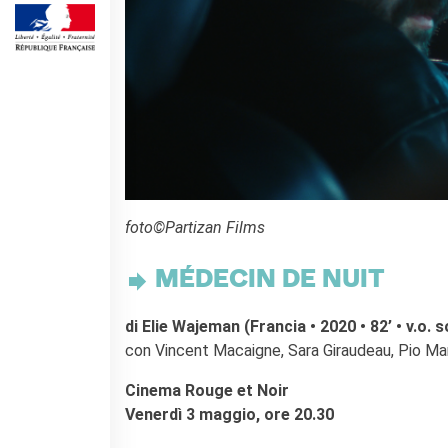
MÉDIATHÈQUE
Culturethèque
PARCOURS EN FRANÇAIS
Activités pour la classe
Atelier
Certifications
Formations pour les
profs
Mobilité
foto©Partizan Films
UNIVERSITÉ
MÉDECIN DE NUIT
Coopération universitaire
Étudier en France
di Elie Wajeman (Francia • 2020 • 82’ • v.o. so
Soggiorni linguistici in
con Vincent Macaigne, Sara Giraudeau, Pio M
Francia
Cinema Rouge et Noir
KULTUR ENSEMBLE
PALERME
Venerdì 3 maggio, ore 20.30
Atelier Panormos - La