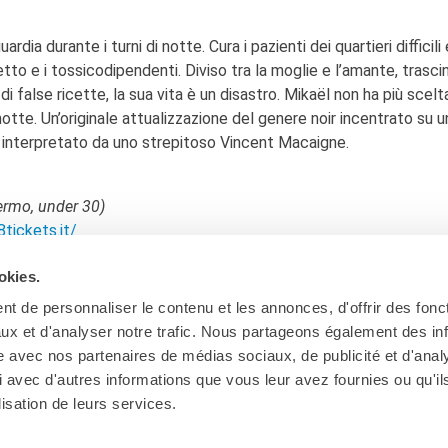
ia durante i turni di notte. Cura i pazienti dei quartieri difficili 
etto e i tossicodipendenti. Diviso tra la moglie e l’amante, trasci
di false ricette, la sua vita è un disastro. Mikaël non ha più scelt
notte. Un’originale attualizzazione del genere noir incentrato su u
 interpretato da uno strepitoso Vincent Macaigne.
lermo, under 30)
tickets.it/
okies.
t de personnaliser le contenu et les annonces, d'offrir des fonct
ux et d'analyser notre trafic. Nous partageons également des in
site avec nos partenaires de médias sociaux, de publicité et d'anal
 avec d'autres informations que vous leur avez fournies ou qu'il
Ab
lisation de leurs services.