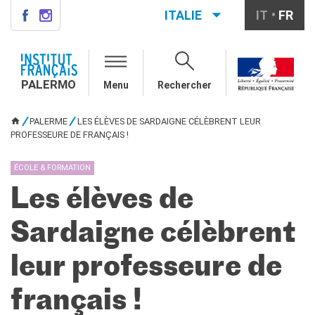
ITALIE
IT
FR
PALERMO
QUI SOMMES-NOUS ?
PALERMO
Menu
Rechercher
Notre équipe
Informations utiles
PALERME
LES ÉLÈVES DE SARDAIGNE CÉLÈBRENT LEUR
VOUS ÊTES ICI
COURS DE FRANÇAIS
PROFESSEURE DE FRANÇAIS !
Cours de français général
Cours intensifs
ÉCOLE & FORMATION
Cours à la carte
Les élèves de
Atelier
Cours de préparation DELF-
Sardaigne célèbrent
DALF
Cours pour écoles
leur professeure de
DIPLÔMES ET TESTS
DELF-DALF
français !
Autres tests