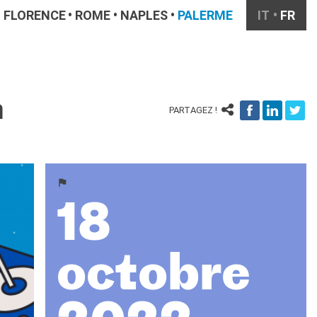
FLORENCE
ROME
NAPLES
PALERME
IT
FR
n
PARTAGEZ !
18
octobre