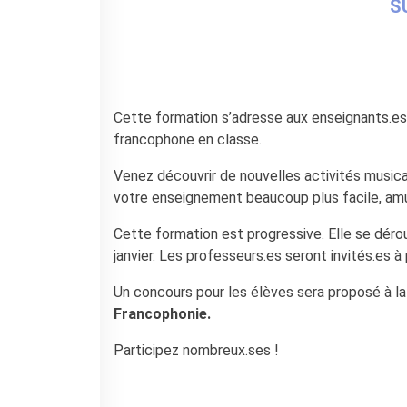
Bottega
S
Appels à candidatures
Résidences 2026
Résidences passées
Chantiers culturels à la
Zisa
Cette formation s’adresse aux enseignants.es 
francophone en classe.
RECHERCHER
Venez découvrir de nouvelles activités musica
votre enseignement beaucoup plus facile, amu
Cette formation est progressive. Elle se déro
janvier. Les professeurs.es seront invités.es à
Un concours pour les élèves sera proposé à la
Francophonie.
Participez nombreux.ses !