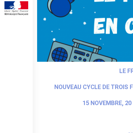
MÉDIATHÈQUE
Culturethèque
PARCOURS EN FRANÇAIS
Activités pour la classe
Atelier
Certifications
Formations pour les
profs
Mobilité
LE F
UNIVERSITÉ
Coopération universitaire
NOUVEAU CYCLE DE TROIS
Étudier en France
Soggiorni linguistici in
15 NOVEMBRE, 20
Francia
KULTUR ENSEMBLE
PALERME
Atelier Panormos - La