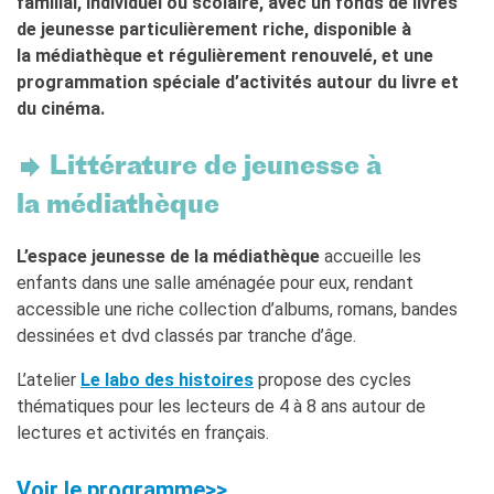
familial, individuel ou scolaire, avec un fonds de livres
Francia
de jeunesse particulièrement riche, disponible à
Studiare in Francia
la médiathèque et régulièrement renouvelé, et une
PARTENARIATI
programmation spéciale d’activités autour du livre et
Affittare i nostri spazi
du cinéma.
Le cercle des amis
Littérature de jeunesse à
CHI SIAMO
Contatti
la médiathèque
IF Italia
Come raggiungerci
L’espace jeunesse de la médiathèque
accueille les
L'équipe
enfants dans une salle aménagée pour eux, rendant
Certificazione di qualità
accessible une riche collection d’albums, romans, bandes
La Carte Institut français
dessinées et dvd classés par tranche d’âge.
Milano
L’atelier
Le labo des histoires
propose des cycles
Lavora con noi
thématiques pour les lecteurs de 4 à 8 ans autour de
Istituzioni francesi
lectures et activités en français.
CERCA
Voir le programme>>