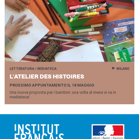
LETTERATURA / MEDIATECA
MILANO
L'A­TE­LIER DES HI­STOI­RES
PROSSIMO APPUNTAMENTO IL 18 MAGGIO
Una nuova proposta per i bambini: una volta al mese si va in
mediateca!