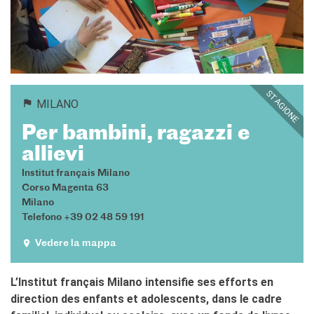
Corsi aziendali
Informazioni utili: Calendario
e CGV
Corsi di teatro
DIPLOMI & TEST
STAGIONE
Diplomi DELF DALF
MILANO
Test di lingua TCF
Per bambini, ragazzi e
SERVIZIO TRADUZIONE
allievi
MEDIATECA
Institut français Milano
Catalogo
Corso Magenta 63
Culturethèque
Milano
Telefono +39 02 48 59 191
CINEMA
SCUOLA & UNIVERSITÀ
Vedere la mappa
Cooperazione educativa
Cooperazione
L’Institut français Milano intensifie ses efforts en
universitaria
direction des enfants et adolescents, dans le cadre
Soggiorni linguistici in