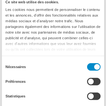
Ce site web utilise des cookies.
avec un minimum de 15 élèves par école.
2 accompagnateurs gratuits par groupe de 15 élèves.
Les cookies nous permettent de personnaliser le contenu
Inscriptions auprès de l’attachée de coopération pour le
et les annonces, d'offrir des fonctionnalités relatives aux
français:
ileana.guzman@institutfrancais.it
médias sociaux et d'analyser notre trafic. Nous
partageons également des informations sur l'utilisation de
Partenariat avec le lycée Stendhal
notre site avec nos partenaires de médias sociaux, de
publicité et d'analyse, qui peuvent combiner celles-ci
Les élèves du lycée français de Milan seront à la fois
avec d'autres informations que vous leur avez fournies
spectateurs (projections de films et de captations de la
ou qu'ils ont collectées lors de votre utilisation de leurs
Comédie-Française), animateurs d’un débat sur le cinéma et
services.
réalisateurs de courts-métrages dans le cadre de
«Stendhal fait son cinéma».
Sélection
Nécessaires
du
consentement
Voir le programme complet
Cinema per
le scuole
Préférences
Pour les enfants accompagnés
Statistiques
de leurs parents: Cinéma