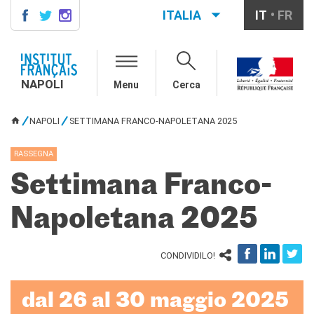
ITALIA
IT
FR
NAPOLI
AGENDA
NAPOLI
Menu
Cerca
CONTACTS
CORSI DI FRANCESE
NAPOLI
SETTIMANA FRANCO-NAPOLETANA 2025
TU SEI QUI
Come iscriversi ai corsi
Corsi collettivi per adulti
RASSEGNA
Corsi di preparazione DELF
Settimana Franco-
DALF
Corsi per bambini e
ragazzi
Napoletana 2025
Corsi individuali e su
piattaforme
CONDIVIDILO!
Atelier tematici
Aziende
Scuole
dal 26 al 30 maggio 2025
Risorse