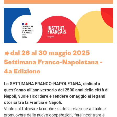
DIPLÔMES DELF DALF
DELF scolastico
DELF DALF Tout Public
DELF Prim
Risultati
MEDIATECA
Presentazione
​dal 26 al 30 maggio 2025
Culturethèque, biblioteca
digitale
Settimana Franco-Napoletana -
Strumenti di ricerca
4a Edizione
bibliografica
SCUOLA & UNIVERSITÀ
La SETTIMANA FRANCO-NAPOLETANA, dedicata
Cooperazione educativa
quest’anno all’anniversario dei 2500 anni della città di
Cooperazione
Napoli, vuole ricordare e rendere omaggio ai legami
universitaria
storici tra la Francia e Napoli.
Studiare in Francia
Vuole sottolineare la ricchezza della relazione attuale e
CHI SIAMO
promuovere delle nuove cooperazioni; fare incontrare e