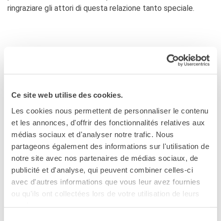
L'équipe
ringraziare gli attori di questa relazione tanto speciale.
Contatti
IF Italia
Carta / Tessera socio
PROGRAMMA
I nostri partner
Diventare sponsor
Certificazione ISO UNI EN
9001: 2015
Martedì 27 maggio dalle ore 14 / Ristorante Alain
Ce site web utilise des cookies.
Ducasse Napoli - Hotel ROMEO
CERCA
Les cookies nous permettent de personnaliser le contenu
CREA IL TUO BABÀ FRANCO-NAPOLETANO
et les annonces, d'offrir des fonctionnalités relatives aux
Finale della gara riservata agli Istituti Alberghieri di
médias sociaux et d'analyser notre trafic. Nous
Napoli Città Metropolitana
partageons également des informations sur l'utilisation de
- su invito -
notre site avec nos partenaires de médias sociaux, de
publicité et d'analyse, qui peuvent combiner celles-ci
Eventi aperti al pubblico:
avec d'autres informations que vous leur avez fournies
ou qu'ils ont collectées lors de votre utilisation de leurs
Mercoledì 28 maggio ore 17.00 / IF Napoli -
services.
Mediateca
Sélection