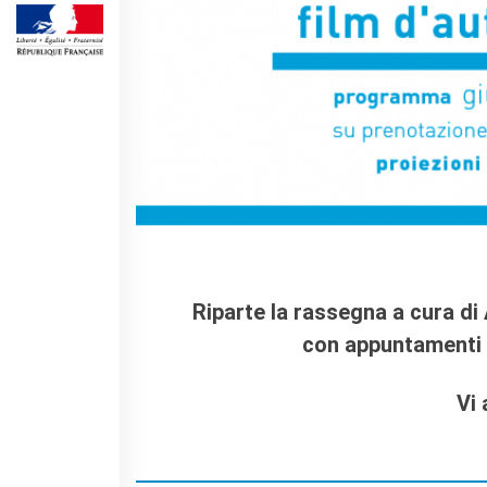
DIPLÔMES DELF DALF
DELF scolastico
DELF DALF Tout Public
DELF Prim
Risultati
MEDIATECA
Presentazione
Culturethèque, biblioteca
digitale
Strumenti di ricerca
bibliografica
Riparte la rassegna a cura di
SCUOLA & UNIVERSITÀ
con appuntamenti a
Cooperazione educativa
Cooperazione
Vi
universitaria
Studiare in Francia
CHI SIAMO