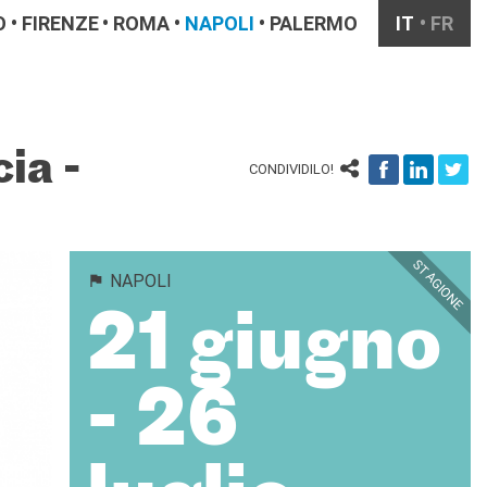
O
FIRENZE
ROMA
NAPOLI
PALERMO
IT
FR
ia -
CONDIVIDILO!
STAGIONE
NAPOLI
21 giugno
- 26