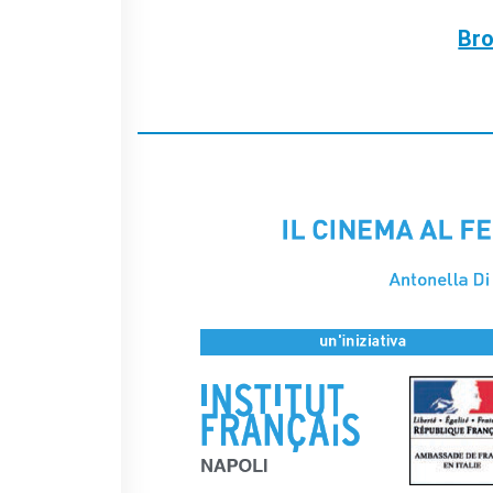
L'équipe
Br
Contatti
IF Italia
Carta / Tessera socio
I nostri partner
Diventare sponsor
Certificazione ISO UNI EN
9001: 2015
CERCA