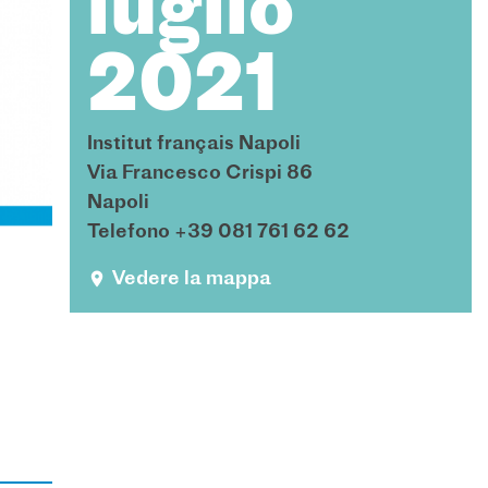
luglio
2021
Institut français Napoli
Via Francesco Crispi 86
Napoli
Telefono +39 081 761 62 62
Vedere la mappa