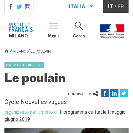
ITALIA
IT
FR
MILANO
AGENDA
MILANO
Menu
Cerca
CONTATTI
CORSI DI FRANCESE
MILANO
LE POULAIN
TU SEI QUI
Corsi quadrimestrali e annuali
di francese
CINEMA & AUDIOVISIVO
Corsi intensivi mensili di
francese
Le poulain
Corsi collettivi per bambini e
ragazzi
Corsi individuali
CONDIVIDILO!
Cycle Nouvelles vagues
Ateliers tematici
Corsi di preparazione
organizzato nell'ambito di:
Il programma culturale | maggio-
DELF/DALF
giugno 2019
Corsi su piattaforma
Corsi per le scuole