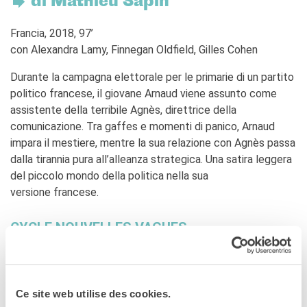
di Mathieu Sapin
Francia
Studiare in Francia
Francia, 2018, 97’
PARTENARIATI
con Alexandra Lamy, Finnegan Oldfield, Gilles Cohen
Affittare i nostri spazi
Durante la campagna elettorale per le primarie di un partito
Le cercle des amis
politico francese, il giovane Arnaud viene assunto come
CHI SIAMO
assistente della terribile Agnès, direttrice della
Contatti
comunicazione. Tra gaffes e momenti di panico, Arnaud
IF Italia
impara il mestiere, mentre la sua relazione con Agnès passa
Come raggiungerci
dalla tirannia pura all’alleanza strategica. Una satira leggera
L'équipe
del piccolo mondo della politica nella sua
Certificazione di qualità
versione francese.
La Carte Institut français
Milano
CYCLE NOUVELLES VAGUES
Lavora con noi
Istituzioni francesi
CERCA
Ce site web utilise des cookies.