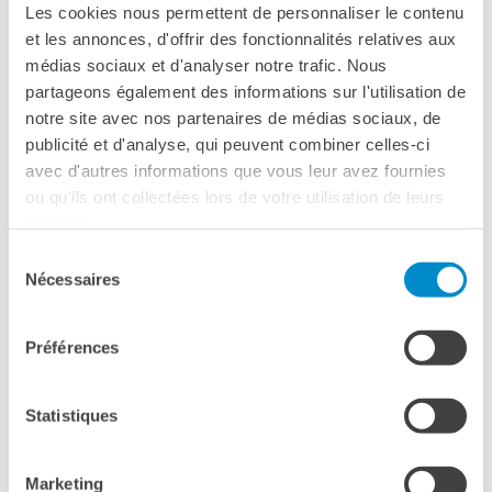
Les cookies nous permettent de personnaliser le contenu
Please
accept marketing-cookies
to watch this video.
et les annonces, d'offrir des fonctionnalités relatives aux
médias sociaux et d'analyser notre trafic. Nous
partageons également des informations sur l'utilisation de
notre site avec nos partenaires de médias sociaux, de
publicité et d'analyse, qui peuvent combiner celles-ci
avec d'autres informations que vous leur avez fournies
ou qu'ils ont collectées lors de votre utilisation de leurs
VERSIONE ORIGINALE FRANCESE
services.
CON SOTTOTITOLI IN ITALIANO
Sélection
Nécessaires
du
INGRESSO CON PASS IFM+ O CINÉ-CARTE
consentement
NB Le vecchie «Carte de membre» acquistate prima di
Préférences
settembre 2018 e ancora in corso di validità
consentono l’ingresso al CinéMagenta63.
Statistiques
La Carte IFM non consente l’ingresso al CinéMagenta63.
Marketing