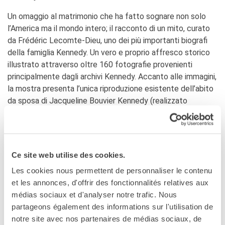
Francia
Un omaggio al matrimonio che ha fatto sognare non solo
Studiare in Francia
l’America ma il mondo intero; il racconto di un mito, curato
PARTENARIATI
da Frédéric Lecomte-Dieu, uno dei più importanti biografi
Affittare i nostri spazi
della famiglia Kennedy. Un vero e proprio affresco storico
Le cercle des amis
illustrato attraverso oltre 160 fotografie provenienti
principalmente dagli archivi Kennedy. Accanto alle immagini,
CHI SIAMO
la mostra presenta l’unica riproduzione esistente dell’abito
Contatti
da sposa di Jacqueline Bouvier Kennedy (realizzato
IF Italia
utilizzando oltre 4 km di filo), firmato dalla stilista Ann Lowe
Come raggiungerci
e tutt’oggi considerato una delle icone della fashion history.
L'équipe
Un percorso dall’autentico potere emotivo che include
Certificazione di qualità
anche il modello della sedia a dondolo di John F.
La Carte Institut français
Ce site web utilise des cookies.
proveniente dal John. F. Kennedy Presidential Library and
Milano
Les cookies nous permettent de personnaliser le contenu
Museum di Boston.
Lavora con noi
et les annonces, d'offrir des fonctionnalités relatives aux
Istituzioni francesi
La mostra è sostenuta da Tiffany & Co.; il brand americano
médias sociaux et d'analyser notre trafic. Nous
di gioielli ha scelto di essere partner del progetto per il
CERCA
partageons également des informations sur l'utilisation de
forte legame che ha sempre avuto con la famiglia Kennedy.
notre site avec nos partenaires de médias sociaux, de