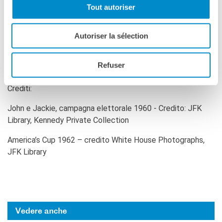
Durata: 1 ora e 30 minuti. Prezzo: 50 euro a persona. Per
Tout autoriser
prenotazioni scrivere a
blancple@yahoo.fr
Autoriser la sélection
Ufficio stampa: Grazia Lotti Relazioni pubbliche
info@grazialotti.com
- 00 39 02 6575103
Refuser
Crediti:
John e Jackie, campagna elettorale 1960 - Credito: JFK
Library, Kennedy Private Collection
America’s Cup 1962 – credito White House Photographs,
JFK Library
Vedere anche