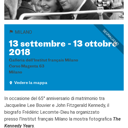
Corsi aziendali
Informazioni utili: Calendario
e CGV
Corsi di teatro
SEGNALIAMO
MILANO
DIPLOMI & TEST
Diplomi DELF DALF
13 settembre - 13 ottobre
Test di lingua TCF
2018
SERVIZIO TRADUZIONE
Galleria dell'Institut français Milano
MEDIATECA
Corso Magenta 63
Milano
Catalogo
Culturethèque
Vedere la mappa
CINEMA
In occasione del 65° anniversario di matrimonio tra
SCUOLA & UNIVERSITÀ
Jacqueline Lee Bouvier e John Fitzgerald Kennedy, il
Cooperazione educativa
biografo Frédéric Lecomte-Dieu ha organizzato
Cooperazione
universitaria
presso l’Institut français Milano la mostra fotografica
The
Soggiorni linguistici in
Kennedy Years
.