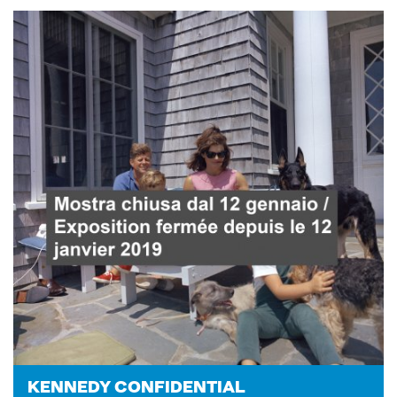
KEN­NE­DY CON­FI­DEN­TIAL