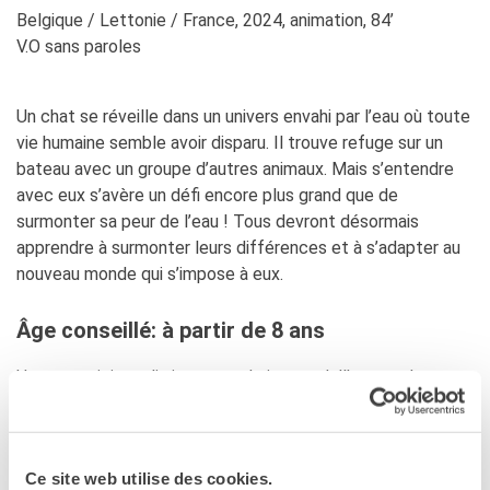
Coopération universitaire
Belgique / Lettonie / France, 2024, animation, 84’
Séjours linguistiques en
V.O sans paroles
France
Étudier en France
Un chat se réveille dans un univers envahi par l’eau où toute
PARTENARIATS
vie humaine semble avoir disparu. Il trouve refuge sur un
Louer nos espaces
bateau avec un groupe d’autres animaux. Mais s’entendre
Le cercle des amis
avec eux s’avère un défi encore plus grand que de
surmonter sa peur de l’eau ! Tous devront désormais
QUI SOMMES-NOUS ?
apprendre à surmonter leurs différences et à s’adapter au
Contatti
nouveau monde qui s’impose à eux.
L'Institut français Italia
Où sommes nous ?
Âge conseillé: à partir de 8 ans
Notre équipe
Notre charte qualité
Un gatto si risveglia in un mondo invaso dall’acqua, dove
La Carte Institut français
tutti gli umani sembrano essere scomparsi. Riesce a
Milano
trovare rifugio su una barca insieme ad altri animali, ma
Offres d'emplois/stages
andare d’accordo con loro si rivela essere una sfida molto
Autres institutions
françaises
Ce site web utilise des cookies.
più grande che superare la paura dell’acqua! Tutti dovranno