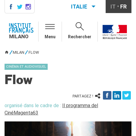
ITALIE
IT
FR
MILANO
AGENDA
MILANO
Menu
Rechercher
AGENDA
CONTACTS
MILAN
FLOW
VOUS ÊTES ICI
COURS DE FRANÇAIS
Cours quadrimestriels et
CINÉMA ET AUDIOVISUEL
annuels de français
Flow
Cours intensifs mensuels de
français
Cours collectifs enfants et
PARTAGEZ !
adolescents
organisé dans le cadre de :
Il programma del
Cours privés sur mesure
CinéMagenta63
Ateliers thématiques
Cours de préparation
DELF/DALF
Corsi su piattaforma