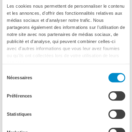
imparare a superare le differenze e ad adattarsi al nuovo
Les cookies nous permettent de personnaliser le contenu
RECHERCHER
mondo che si impone.
et les annonces, d'offrir des fonctionnalités relatives aux
médias sociaux et d'analyser notre trafic. Nous
Età consigliata: dagli 8 anni
partageons également des informations sur l'utilisation de
notre site avec nos partenaires de médias sociaux, de
publicité et d'analyse, qui peuvent combiner celles-ci
avec d'autres informations que vous leur avez fournies
VERSIONE ORIGINALE SENZA PAROLE
ou qu'ils ont collectées lors de votre utilisation de leurs
services.
Sélection
Nécessaires
du
consentement
Please
accept marketing-cookies
to watch this video.
Préférences
Statistiques