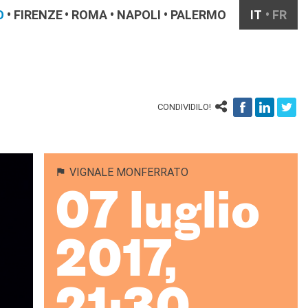
O
FIRENZE
ROMA
NAPOLI
PALERMO
IT
FR
CONDIVIDILO!
VIGNALE MONFERRATO
07 luglio
2017,