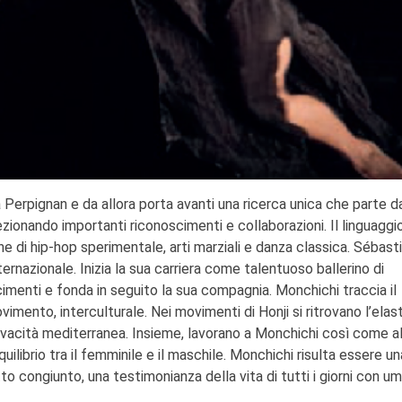
rpignan e da allora porta avanti una ricerca unica che parte dal
lezionando importanti riconoscimenti e collaborazioni. Il linguaggio
ne di hip-hop sperimentale, arti marziali e danza classica. Sébast
ernazionale. Inizia la sua carriera come talentuoso ballerino di
menti e fonda in seguito la sua compagnia. Monchichi traccia il
vimento, interculturale. Nei movimenti di Honji si ritrovano l’elast
 vivacità mediterranea. Insieme, lavorano a Monchichi così come al
uilibrio tra il femminile e il maschile. Monchichi risulta essere un
tto congiunto, una testimonianza della vita di tutti i giorni con u