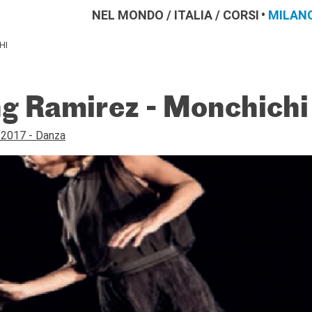
NEL MONDO
/
ITALIA
/
CORSI
MILAN
HI
 Ramirez - Monchichi
a 2017 - Danza