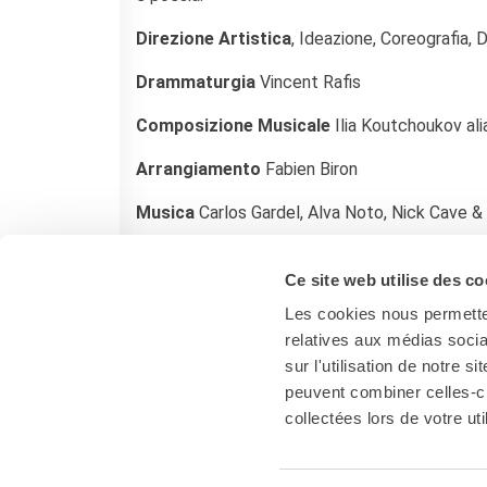
Francia
Studiare in Francia
Direzione Artistica
, Ideazione, Coreografia,
PARTENARIATI
Drammaturgia
Vincent Rafis
Affittare i nostri spazi
Le cercle des amis
Composizione Musicale
Ilia Koutchoukov al
CHI SIAMO
Arrangiamento
Fabien Biron
Contatti
Musica
Carlos Gardel, Alva Noto, Nick Cave & 
IF Italia
Come raggiungerci
Sito internet
www.wangramirez.com/fr
L'équipe
Ce site web utilise des co
Certificazione di qualità
Les cookies nous permetten
La Carte Institut français
relatives aux médias socia
Milano
sur l'utilisation de notre 
Lavora con noi
peuvent combiner celles-ci
Istituzioni francesi
collectées lors de votre uti
CERCA
Milano