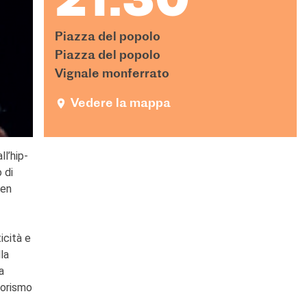
21:30
Piazza del popolo
Piazza del popolo
Vignale monferrato
Vedere la mappa
l’hip-
 di
ien
icità e
la
a
morismo