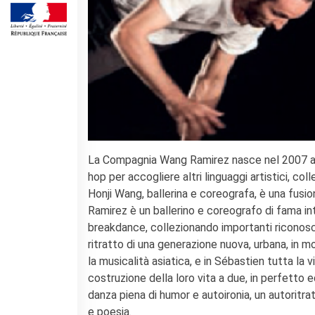
Corsi aziendali
Informazioni utili: Calendario
e CGV
Corsi di teatro
DIPLOMI & TEST
Diplomi DELF DALF
Test di lingua TCF
SERVIZIO TRADUZIONE
MEDIATECA
La Compagnia Wang Ramirez nasce nel 2007 a Pe
Catalogo
hop per accogliere altri linguaggi artistici, col
Culturethèque
Honji Wang, ballerina e coreografa, è una fusio
Ramirez è un ballerino e coreografo di fama int
CINEMA
breakdance, collezionando importanti riconosci
SCUOLA & UNIVERSITÀ
ritratto di una generazione nuova, urbana, in mo
Cooperazione educativa
la musicalità asiatica, e in Sébastien tutta la
Cooperazione
costruzione della loro vita a due, in perfetto eq
universitaria
danza piena di humor e autoironia, un autoritra
Soggiorni linguistici in
e poesia.