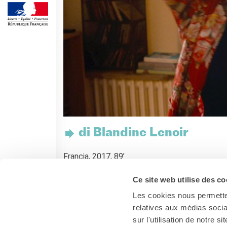
Corsi aziendali
Informazioni utili: Calendario
e CGV
Corsi di teatro
DIPLOMI & TEST
Diplomi DELF DALF
Test di lingua TCF
SERVIZIO TRADUZIONE
MEDIATECA
Catalogo
di Blandine Lenoir
Culturethèque
Francia, 2017, 89’
CINEMA
con Agnès Jaoui, Thibault de Montalembert, P
SCUOLA & UNIVERSITÀ
Ce site web utilise des co
Cooperazione educativa
Les cookies nous permetten
Cooperazione
universitaria
relatives aux médias socia
Soggiorni linguistici in
sur l'utilisation de notre 