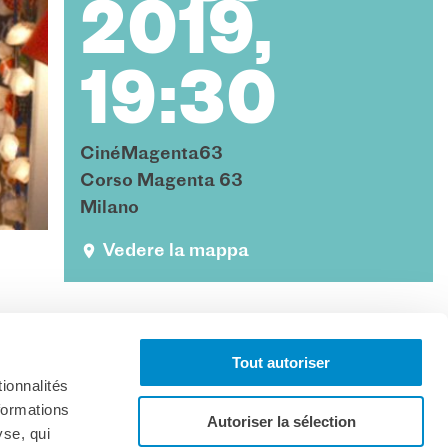
2019,
19:30
CinéMagenta63
Corso Magenta 63
Milano
Vedere la mappa
Tout autoriser
ionnalités
formations
Autoriser la sélection
yse, qui