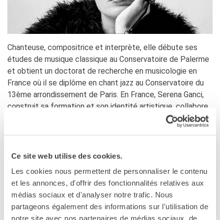
MÉDIATHÈQUE
Culturethèque
PARCOURS EN FRANÇAIS
Chanteuse, compositrice et interprète, elle débute ses
Activités pour la classe
études de musique classique au Conservatoire de Palerme
Atelier
et obtient un doctorat de recherche en musicologie en
Certifications
France où il se diplôme en chant jazz au Conservatoire du
Formations pour les
13ème arrondissement de Paris. En France, Serena Ganci,
profs
construit sa formation et son identité artistique, collabore
Mobilité
avec la scène jazz parisienne (Aldo Romano, Nicola Stilo,
Laurent de Olivera, Simon Prattico…) et réalise son premier
UNIVERSITÉ
album
« Scirocco »
distribué en Italie par le label
Coopération universitaire
Family Affair.
Ce site web utilise des cookies.
Étudier en France
Soggiorni linguistici in
Les cookies nous permettent de personnaliser le contenu
En 2010, elle retourne en Italie et remporte le premier
prix
Francia
et les annonces, d'offrir des fonctionnalités relatives aux
pour l’écriture « Musicultura »
et le «
prix AFI »
pour le
médias sociaux et d'analyser notre trafic. Nous
KULTUR ENSEMBLE
meilleur projet d’enregistrement. Pour le label MaFi réalise
PALERME
partageons également des informations sur l'utilisation de
deux albums avec le projet
« IOTATOLA »
, qui l’amène à
Atelier Panormos - La
notre site avec nos partenaires de médias sociaux, de