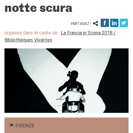
Frantastique
notte scura
STUDIARE IN FRANCIA
Campus France
PARTAGEZ !
ACPF - COOPERAZIONE
organisé dans le cadre de :
La Francia in Scena 2018 /
EDUCATIVA
Bibliothèques Vivantes
Risorse per i docenti di
francese
ARCHIVIO
EVENTI/PODCAST
ATTIVITÀ PER LE SCUOLE
Offerta EsaBac
Les Classes Découverte
(public scolaire)
Les Matinées
Le chiavi della città
Ma classe au cinéma
Pcto
FIRENZE