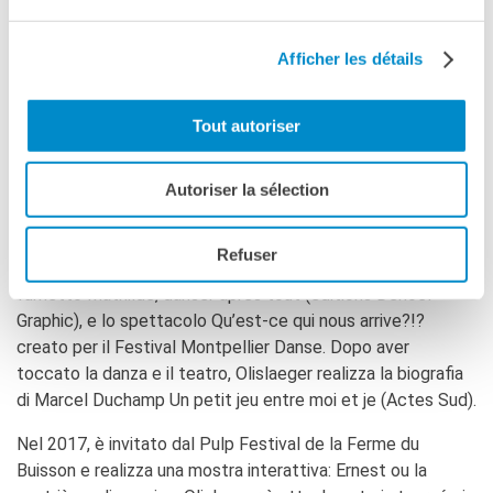
Vive attualmente tra Parigi e il Messico. Dal 2005,
collabora regolarmente come disegnatore per la stampa
Afficher les détails
(Libération, Les Inrockuptibles, Beaux-Arts magazine,
Charlie Hebdo, Transfuge, le JDD, Le Soir in Belgio o
Tout autoriser
Internazionale in Italia)
ed è autore dei reportage
disegnati su TOC. Dopo aver illustrato per sette anni le
giornate del Festival d’Avignone, pubblica Carnets d’Avignon
Autoriser la sélection
(Actes Sud/Arte éditions, 2013), nei quali è iscritta la
memoria del teatro contemporaneo. Nel 2013, dal suo
Refuser
incontro con la coreografa Mathilde Monnier, nascerà il
fumetto Mathilde, danser après tout (éditions Denoël
Graphic), e lo spettacolo Qu’est-ce qui nous arrive?!?
creato per il Festival Montpellier Danse. Dopo aver
toccato la danza e il teatro, Olislaeger realizza la biografia
di Marcel Duchamp Un petit jeu entre moi et je (Actes Sud).
Nel 2017, è invitato dal Pulp Festival de la Ferme du
Buisson e realizza una mostra interattiva: Ernest ou la