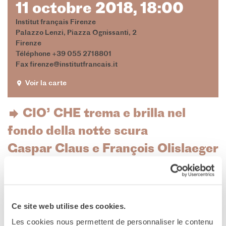
BIBLIOTHÈQUE-
11 octobre 2018, 18:00
MÉDIATHÈQUE
Institut français Firenze
Catalogo online
Palazzo Lenzi, Piazza Ognissanti, 2
Culturethèque
Firenze
Salon de lecture (online)
Téléphone +39 055 2718801
Fax firenze@institutfrancais.it
LIBRAIRIE FRANÇAISE DE
FLORENCE
Voir la carte
CONSULAT DE FRANCE À
FLORENCE
CIO’ CHE trema e brilla nel
RECHERCHER
fondo della notte scura
Gaspar Claus e François Olislaeger
11 OTTOBRE, ALLE ORE 18.00
Ce site web utilise des cookies.
INSTITUT FRANÇAIS DI FIRENZE
Les cookies nous permettent de personnaliser le contenu