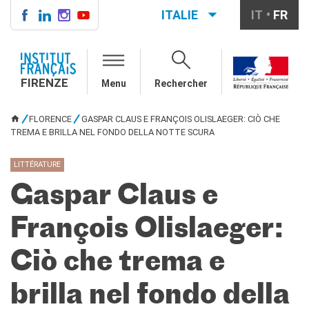
ITALIE
IT
FR
FIRENZE
QUI SOMMES-NOUS
FIRENZE
Menu
Rechercher
Directeur
Contatti
FLORENCE
GASPAR CLAUS E FRANÇOIS OLISLAEGER: CIÒ CHE
La "Carta" dell'IFF
VOUS ÊTES ICI
TREMA E BRILLA NEL FONDO DELLA NOTTE SCURA
Partner / Mécènes
Demande de stage/Lavorare
LITTÉRATURE
con noi
Affittare i nostri spazi
Gaspar Claus e
Informativa privacy
François Olislaeger:
AGENDA CULTURALE
Cinema in versione
Ciò che trema e
originale
COURS DE FRANÇAIS
brilla nel fondo della
Carta Giovani Nazionale