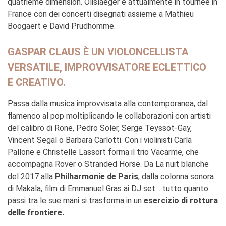
quatrième dimension. Olislaeger è attualmente in tournée in
France con dei concerti disegnati assieme a Mathieu
Boogaert e David Prudhomme.
GASPAR CLAUS È UN VIOLONCELLISTA
VERSATILE, IMPROVVISATORE ECLETTICO
E CREATIVO.
Passa dalla musica improvvisata alla contemporanea, dal
flamenco al pop moltiplicando le collaborazioni con artisti
del calibro di Rone, Pedro Soler, Serge Teyssot-Gay,
Vincent Segal o Barbara Carlotti. Con i violinisti Carla
Pallone e Christelle Lassort forma il trio Vacarme, che
accompagna Rover o Stranded Horse. Da La nuit blanche
del 2017 alla
Philharmonie de Paris
, dalla colonna sonora
di Makala, film di Emmanuel Gras ai DJ set… tutto quanto
passi tra le sue mani si trasforma in un
esercizio di rottura
delle frontiere.