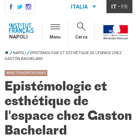
ITALIA
IT
FR
NAPOLI
AGENDA
NAPOLI
Menu
Cerca
CONTACTS
CORSI DI FRANCESE
NAPOLI
EPISTÉMOLOGIE ET ESTHÉTIQUE DE L'ESPACE CHEZ
TU SEI QUI
Come iscriversi ai corsi
GASTON BACHELARD
Corsi collettivi per adulti
Corsi di preparazione DELF
#INATTESADIRITROVARCI
DALF
Epistémologie et
Corsi per bambini e
ragazzi
esthétique de
Corsi individuali e su
piattaforme
Atelier tematici
l'espace chez Gaston
Aziende
Scuole
Bachelard
Risorse