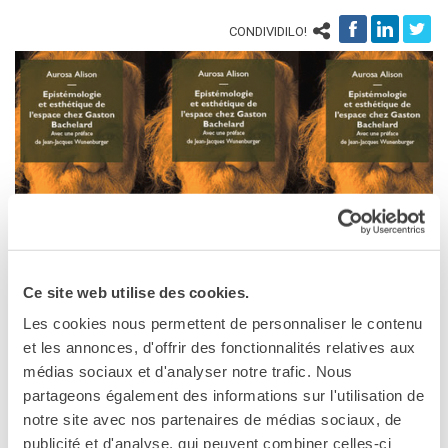
DIPLÔMES DELF DALF
CONDIVIDILO!
DELF scolastico
DELF DALF Tout Public
DELF Prim
Risultati
MEDIATECA
Presentazione
Culturethèque, biblioteca
digitale
Strumenti di ricerca
bibliografica
Ce site web utilise des cookies.
Videopresentazione
SCUOLA & UNIVERSITÀ
Les cookies nous permettent de personnaliser le contenu
Cooperazione educativa
Aurosa Alison
et les annonces, d'offrir des fonctionnalités relatives aux
Cooperazione
Epistémologie et esthétique de l’espace chez Gaston
médias sociaux et d'analyser notre trafic. Nous
universitaria
Bachelard
partageons également des informations sur l'utilisation de
Studiare in Francia
Éditions Mimésis, France (Milano), 2019
notre site avec nos partenaires de médias sociaux, de
CHI SIAMO
publicité et d'analyse, qui peuvent combiner celles-ci
La filosofa Aurosa Alison ci presenta in un video